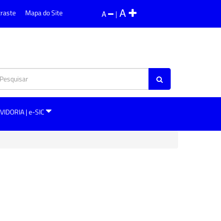
A
traste
Mapa do Site
A
|
VIDORIA | e-SIC