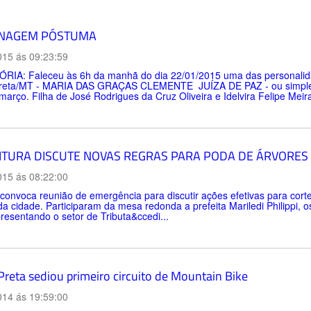
NAGEM PÓSTUMA
015 ás 09:23:59
RIA: Faleceu às 6h da manhã do dia 22/01/2015 uma das personalidade
reta/MT - MARIA DAS GRAÇAS CLEMENTE  JUÍZA DE PAZ - ou simpl
arço. Filha de José Rodrigues da Cruz Oliveira e Idelvira Felipe Mei
ITURA DISCUTE NOVAS REGRAS PARA PODA DE ÁRVORES
015 ás 08:22:00
 convoca reunião de emergência para discutir ações efetivas para cort
a cidade. Participaram da mesa redonda a prefeita Mariledi Philippi, 
presentando o setor de Tributa&ccedi...
Preta sediou primeiro circuito de Mountain Bike
014 ás 19:59:00