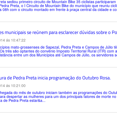
eta sediou primeiro circuito de Mountain Bike 35 ciclistas participa
Pedra Preta, o I Circuito de Mountain Bike do município que reuniu cic
às 08h com o circuito montado em frente à praça central da cidade e co
es municipais se reúnem para esclarecer dúvidas sobre o Po
014 ás 10:47:22
cípios mato-grossenses de Sapezal, Pedra Preta e Campos de Júlio
Os três são optantes do convênio Imposto Territorial Rural (ITR) com
stância entre um dos Municípios até Campos de Júlio, os servidores se
tura de Pedra Preta inicia programação do Outubro Rosa.
014 ás 10:21:00
hegada do mês de outubro iniciam também as programações do Outubro 
ra despertar as mulheres para um dos principais fatores de morte no
ra de Pedra Preta estar&a...