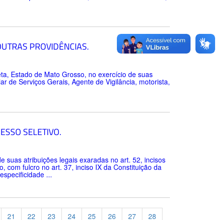
.
UTRAS PROVIDÊNCIAS.
a, Estado de Mato Grosso, no exercício de suas
ar de Serviços Gerais, Agente de Vigilância, motorista,
ESSO SELETIVO.
s atribuições legais exaradas no art. 52, incisos
, com fulcro no art. 37, inciso IX da Constituição da
specificidade ...
21
22
23
24
25
26
27
28