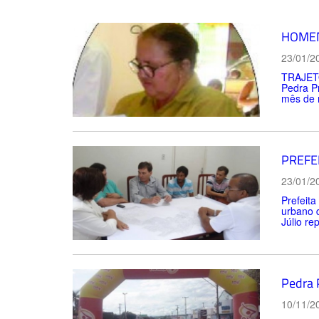
HOME
23/01/2
TRAJETÓ
Pedra P
mês de m
PREFE
23/01/2
Prefeita
urbano d
Júlio re
Pedra 
10/11/2