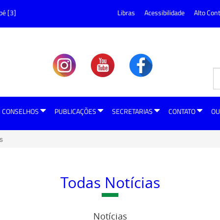
pé [3]
Libras
Acessibilidade
Alto Con
CONSELHOS
PUBLICAÇÕES
SECRETARIAS
CONTATO
OU
s
Todas Notícias
Notícias