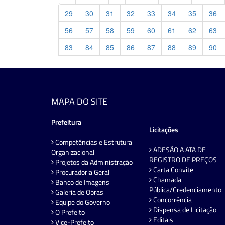
29
30
31
32
33
34
35
36
56
57
58
59
60
61
62
63
83
84
85
86
87
88
89
90
MAPA DO SITE
Prefeitura
Licitações
Competências e Estrutura
ADESÃO A ATA DE
Organizacional
REGISTRO DE PREÇOS
Projetos da Administração
Carta Convite
Procuradoria Geral
Chamada
Banco de Imagens
Pública/Credenciamento
Galeria de Obras
Concorrência
Equipe do Governo
Dispensa de Licitação
O Prefeito
Editais
Vice-Prefeito