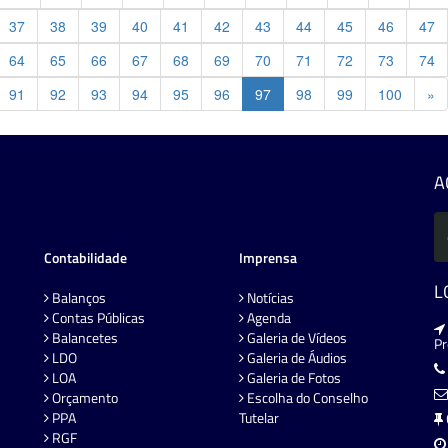
37
38
39
40
41
42
43
44
45
46
47
64
65
66
67
68
69
70
71
72
73
74
Pr
91
92
93
94
95
96
97
98
99
100
»
A
Contabilidade
Imprensa
L
Balanços
Notícias
Contas Públicas
Agenda
Balancetes
Galeria de Vídeos
P
LDO
Galeria de Áudios
LOA
Galeria de Fotos
Orçamento
Escolha do Conselho
PPA
Tutelar
RGF