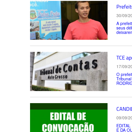
Prefei
30/09/2
A prefei
seus déb
deixarem
TCE ap
17/09/2
O prefei
Tribuna
RODRIGU
CANDI
09/09/2
EDITAL
E DA OU