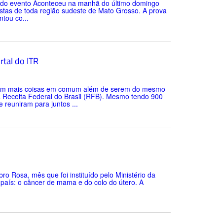
ram do evento Aconteceu na manhã do último domingo
listas de toda região sudeste de Mato Grosso. A prova
ntou co...
rtal do ITR
 têm mais coisas em comum além de serem do mesmo
 a Receita Federal do Brasil (RFB). Mesmo tendo 900
 reuniram para juntos ...
Rosa, mês que foi instituído pelo Ministério da
 país: o câncer de mama e do colo do útero. A