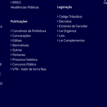
RREO
De
Legislação
Audiências Públicas
Código Tributário
Publicações
Decretos
Estatuto do Servidor
ta
Convênios da Prefeitura
Lei Orgânica
Convocações
Leis
Editais
Lei Complementar
Normativas
Outros
Portarias
Processo Seletivo
EB
Concurso Público
VTN - Valor de terra Nua
E
S)