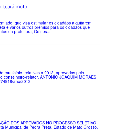
orteará moto
emiado, que visa estimular os cidadãos a quitarem
ta e vários outros prêmios para os cidadãos que
os da prefeitura, Odines...
 do município, relativas a 2013, aprovadas pelo
o do conselheiro-relator, ANTONIO JOAQUIM MORAES
m/74918/ano/2013
OCAÇÃO DOS APROVADOS NO PROCESSO SELETIVO
unicipal de Pedra Preta, Estado de Mato Grosso,