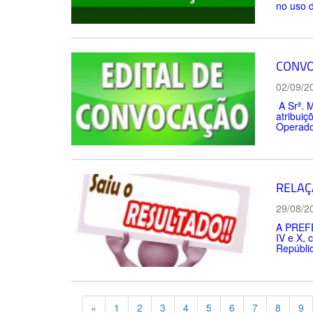
no uso 
CONVO
02/09/2
A Srª. 
atribuiç
Operado
RELAÇ
29/08/2
A PREFE
IV e X, 
Repúblic
Previous
«
1
2
3
4
5
6
7
8
9