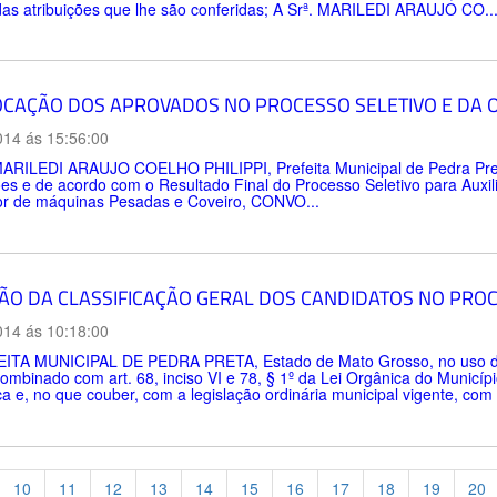
das atribuições que lhe são conferidas; A Srª. MARILEDI ARAUJO CO..
CAÇÃO DOS APROVADOS NO PROCESSO SELETIVO E DA O
014 ás 15:56:00
MARILEDI ARAUJO COELHO PHILIPPI, Prefeita Municipal de Pedra Pret
ões e de acordo com o Resultado Final do Processo Seletivo para Auxili
r de máquinas Pesadas e Coveiro, CONVO...
ÃO DA CLASSIFICAÇÃO GERAL DOS CANDIDATOS NO PROC
014 ás 10:18:00
ITA MUNICIPAL DE PEDRA PRETA, Estado de Mato Grosso, no uso de sua
combinado com art. 68, inciso VI e 78, § 1º da Lei Orgânica do Município
a e, no que couber, com a legislação ordinária municipal vigente, com e
10
11
12
13
14
15
16
17
18
19
20