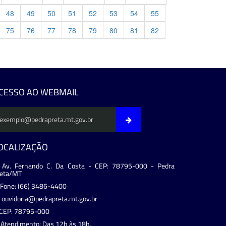
48
49
50
51
52
53
54
55
75
76
77
78
79
80
81
82
evious
CESSO AO WEBMAIL
OCALIZAÇÃO
Av. Fernando C. Da Costa - CEP: 78795-000 - Pedra
reta/MT
Fone: (66) 3486-4400
ouvidoria@pedrapreta.mt.gov.br
CEP: 78795-000
Atendimento: Das 12h às 18h,