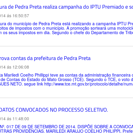
tura de Pedra Preta realiza campanha do IPTU Premiado e s
014 ás 16:50:57
tura do município de Pedra Preta está realizando a campanha IPTU Pr
itos de impostos com o município. A promoção sorteará uma motocicle
 os seus impostos em dia. Segundo o chefe do Departamento de Tribut
rova contas da prefeitura de Pedra Preta
014 ás 12:06:08
ta Mariledi Coelho Phillippi teve as contas da administração financeira
l de Contas do Estado do Mato Grosso (TCE). Segundo o TCE, o vot
ES NETO. segue link http://www.tce.mt.gov.br/protocolo/detalhe/nu
DATOS CONVOCADOS NO PROCESSO SELETIVO.
014 ás 11:48:00
 Nº. 017 DE 09 DE SETEMBRO DE 2014. DISPÕE SOBRE A CONV
TRAS PROVIDÊNCIAS. MARILEDI ARAUJO COELHO PHILIPPI, Prefeita M