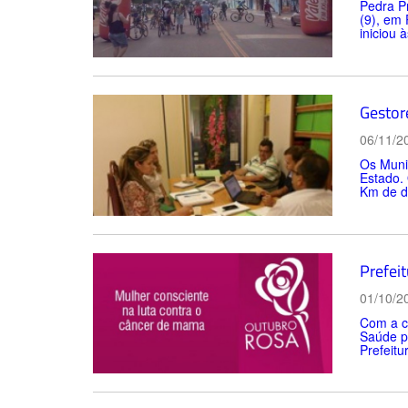
Pedra Pr
(9), em 
iniciou 
Gestor
06/11/2
Os Muni
Estado. 
Km de di
Prefei
01/10/2
Com a c
Saúde pa
Prefeitu