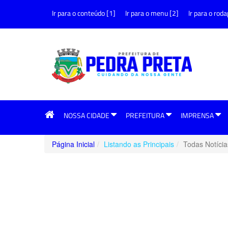
Ir para o conteúdo [1]
Ir para o menu [2]
Ir para o roda
NOSSA CIDADE
PREFEITURA
IMPRENSA
Página Inicial
Listando as Principais
Todas Notícia