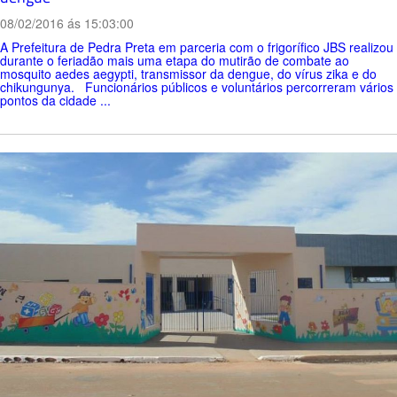
08/02/2016 ás 15:03:00
A Prefeitura de Pedra Preta em parceria com o frigorífico JBS realizou
durante o feriadão mais uma etapa do mutirão de combate ao
mosquito aedes aegypti, transmissor da dengue, do vírus zika e do
chikungunya. Funcionários públicos e voluntários percorreram vários
pontos da cidade ...