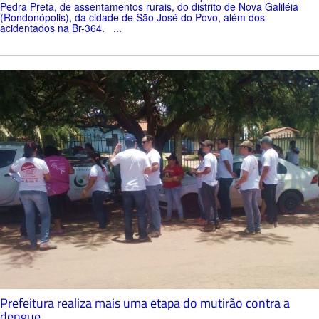
Pedra Preta, de assentamentos rurais, do distrito de Nova Galiléia
(Rondonópolis), da cidade de São José do Povo, além dos
acidentados na Br-364. ...
Prefeitura realiza mais uma etapa do mutirão contra a
dengue