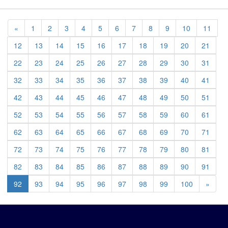
Previous
«
1
2
3
4
5
6
7
8
9
10
11
12
13
14
15
16
17
18
19
20
21
22
23
24
25
26
27
28
29
30
31
32
33
34
35
36
37
38
39
40
41
42
43
44
45
46
47
48
49
50
51
52
53
54
55
56
57
58
59
60
61
62
63
64
65
66
67
68
69
70
71
72
73
74
75
76
77
78
79
80
81
82
83
84
85
86
87
88
89
90
91
Previ
92
93
94
95
96
97
98
99
100
»