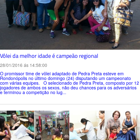
Vôlei da melhor idade é campeão regional
28/01/2016 ás 14:58:00
O promissor time de vôlei adaptado de Pedra Preta esteve em
Rondonópolis no último domingo (24) disputando um campeonato
com várias equipes. O selecionado de Pedra Preta, composto por 12
jogadores de ambos os sexos, não deu chances para os adversários
e terminou a competição no lug...