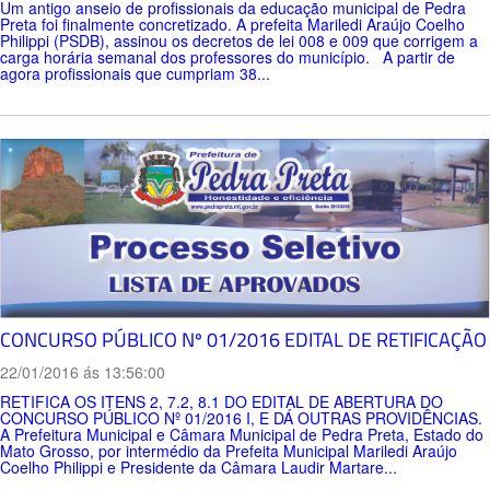
Um antigo anseio de profissionais da educação municipal de Pedra
Preta foi finalmente concretizado. A prefeita Mariledi Araújo Coelho
Philippi (PSDB), assinou os decretos de lei 008 e 009 que corrigem a
carga horária semanal dos professores do município. A partir de
agora profissionais que cumpriam 38...
CONCURSO PÚBLICO Nº 01/2016 EDITAL DE RETIFICAÇÃO
22/01/2016 ás 13:56:00
RETIFICA OS ITENS 2, 7.2, 8.1 DO EDITAL DE ABERTURA DO
CONCURSO PÚBLICO Nº 01/2016 I, E DÁ OUTRAS PROVIDÊNCIAS.
A Prefeitura Municipal e Câmara Municipal de Pedra Preta, Estado do
Mato Grosso, por intermédio da Prefeita Municipal Mariledi Araújo
Coelho Philippi e Presidente da Câmara Laudir Martare...