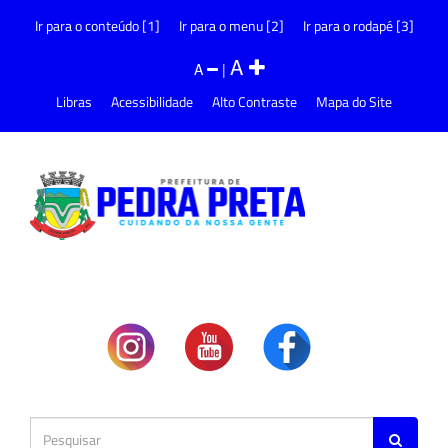
Ir para o conteúdo [1]
Ir para o menu [2]
Ir para o rodapé [3]
A
A
|
Libras
Acessibilidade
Alto Contraste
Mapa do Site