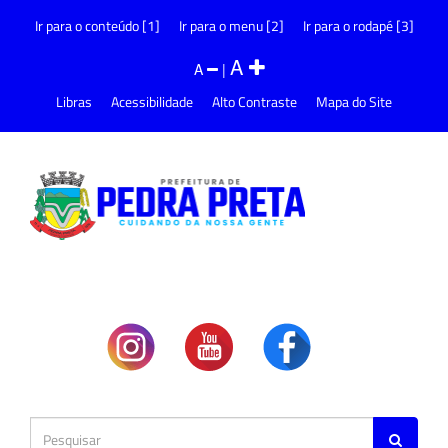
Ir para o conteúdo [1]
Ir para o menu [2]
Ir para o rodapé [3]
A
A
|
Libras
Acessibilidade
Alto Contraste
Mapa do Site