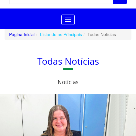
Toggle
navigation
Página Inicial
Listando as Principais
Todas Notícias
Todas Notícias
Notícias