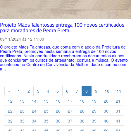
Projeto Mãos Talentosas entrega 100 novos certificados
para moradores de Pedra Preta
09/11/2024 ás 12:11:00
O projeto Mãos Talentosas, que conta com o apoio da Prefeitura de
Pedra Preta, promoveu nesta semana a entrega de 100 novos
certificados. Nesta oportunidade receberam os documentos alunos
que concluíram os cursos de artesanato, costura e música. O evento
aconteceu no Centro de Convivência da Melhor Idade e contou com
a...
Previous
«
1
2
3
4
5
6
7
8
9
10
11
12
13
14
15
16
17
18
19
20
21
22
23
24
25
26
27
28
29
30
31
32
33
34
35
36
37
38
39
40
41
42
43
44
45
46
47
48
49
50
51