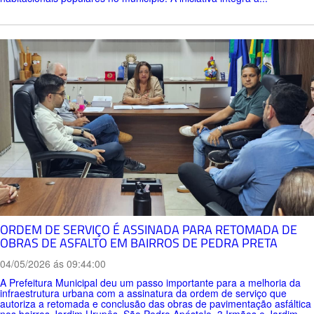
ORDEM DE SERVIÇO É ASSINADA PARA RETOMADA DE
OBRAS DE ASFALTO EM BAIRROS DE PEDRA PRETA
04/05/2026 ás 09:44:00
A Prefeitura Municipal deu um passo importante para a melhoria da
infraestrutura urbana com a assinatura da ordem de serviço que
autoriza a retomada e conclusão das obras de pavimentação asfáltica
nos bairros Jardim Urupês, São Pedro Apóstolo, 3 Irmãos e Jardim