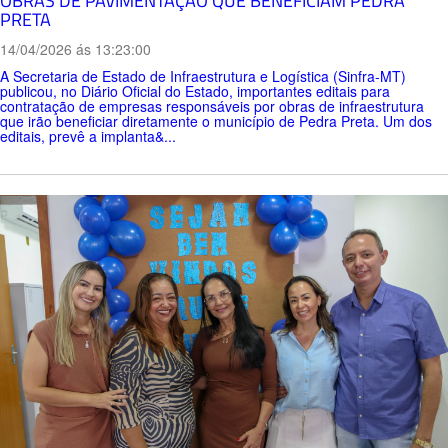
OBRAS DE PAVIMENTAÇÃO QUE BENEFICIAM PEDRA
PRETA
14/04/2026 ás 13:23:00
A Secretaria de Estado de Infraestrutura e Logística (Sinfra-MT)
publicou, no Diário Oficial do Estado, importantes editais para
contratação de empresas responsáveis por obras de infraestrutura
que irão beneficiar diretamente o município de Pedra Preta. Um dos
editais, prevê a implanta&...