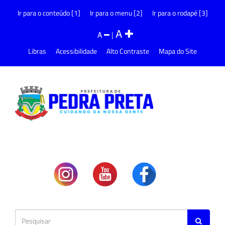
Ir para o conteúdo [1]
Ir para o menu [2]
Ir para o rodapé [3]
A
A
|
Libras
Acessibilidade
Alto Contraste
Mapa do Site