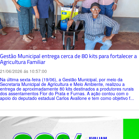
Gestão Municipal entrega cerca de 80 kits para fortalecer a
Agricultura Familiar
21/06/2026 ás 10:57:00
Na última sexta-feira (19/06), a Gestão Municipal, por meio da
Secretaria Municipal de Agricultura e Meio Ambiente, realizou a
entrega de aproximadamente 80 kits destinados a produtores rurais
dos assentamentos Flor do Prata e Furnas. A ação contou com o
apoio do deputado estadual Carlos Avallone e tem como objetivo f...