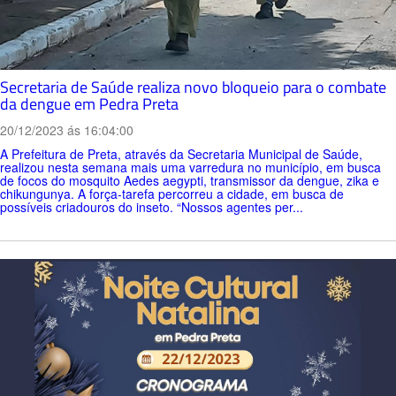
Secretaria de Saúde realiza novo bloqueio para o combate
da dengue em Pedra Preta
20/12/2023 ás 16:04:00
A Prefeitura de Preta, através da Secretaria Municipal de Saúde,
realizou nesta semana mais uma varredura no município, em busca
de focos do mosquito Aedes aegypti, transmissor da dengue, zika e
chikungunya. A força-tarefa percorreu a cidade, em busca de
possíveis criadouros do inseto. “Nossos agentes per...