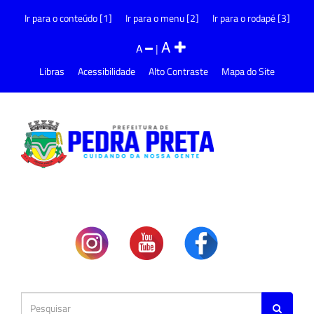
Ir para o conteúdo [1]
Ir para o menu [2]
Ir para o rodapé [3]
A
A
|
Libras
Acessibilidade
Alto Contraste
Mapa do Site