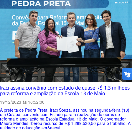
Iraci assina convênio com Estado de quase R$ 1,3 milhões
para reforma e ampliação da Escola 13 de Maio
19/12/2023 ás 16:52:00
A prefeita de Pedra Preta, Iraci Souza, assinou na segunda-feira (18),
em Cuiabá, convênio com Estado para a realização de obras de
reforma e ampliação na Escola Estadual 13 de Maio. O governador
Mauro Mendes liberou recurso de R$ 1.269.530,50 para o trabalho. A
unidade de educação ser&aacut...