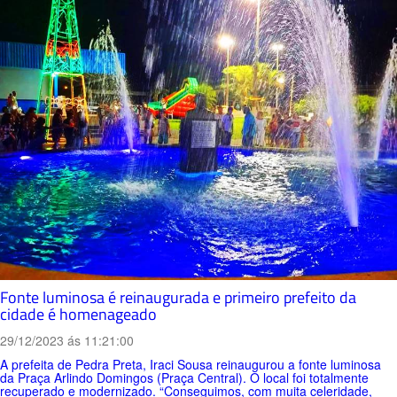
Fonte luminosa é reinaugurada e primeiro prefeito da
cidade é homenageado
29/12/2023 ás 11:21:00
A prefeita de Pedra Preta, Iraci Sousa reinaugurou a fonte luminosa
da Praça Arlindo Domingos (Praça Central). O local foi totalmente
recuperado e modernizado. “Conseguimos, com muita celeridade,