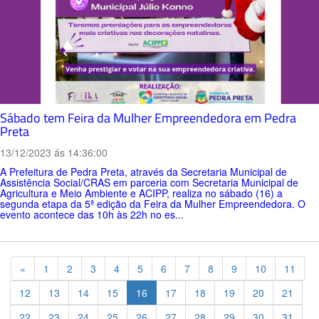
Sábado tem Feira da Mulher Empreendedora em Pedra
Preta
13/12/2023 ás 14:36:00
A Prefeitura de Pedra Preta, através da Secretaria Municipal de
Assistência Social/CRAS em parceria com Secretaria Municipal de
Agricultura e Meio Ambiente e ACIPP, realiza no sábado (16) a
segunda etapa da 5ª edição da Feira da Mulher Empreendedora. O
evento acontece das 10h às 22h no es...
Previous
«
1
2
3
4
5
6
7
8
9
10
11
12
13
14
15
16
17
18
19
20
21
22
23
24
25
26
27
28
29
30
31