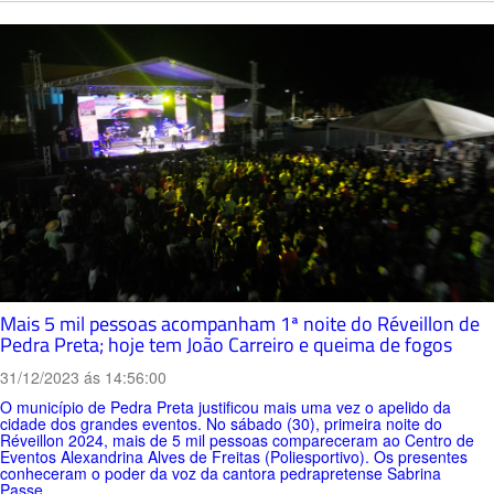
Mais 5 mil pessoas acompanham 1ª noite do Réveillon de
Pedra Preta; hoje tem João Carreiro e queima de fogos
31/12/2023 ás 14:56:00
O município de Pedra Preta justificou mais uma vez o apelido da
cidade dos grandes eventos. No sábado (30), primeira noite do
Réveillon 2024, mais de 5 mil pessoas compareceram ao Centro de
Eventos Alexandrina Alves de Freitas (Poliesportivo). Os presentes
conheceram o poder da voz da cantora pedrapretense Sabrina
Passe...