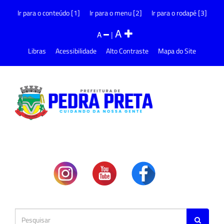
Ir para o conteúdo [1]
Ir para o menu [2]
Ir para o rodapé [3]
A
A
|
Libras
Acessibilidade
Alto Contraste
Mapa do Site