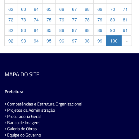
62
63
64
65
66
67
68
69
70
71
72
73
74
75
76
77
78
79
80
81
82
83
84
85
86
87
88
89
90
91
Previ
92
93
94
95
96
97
98
99
100
»
MAPA DO SITE
Prefeitura
Competências e Estrutura Organizacional
Projetos da Administração
Procuradoria Geral
Banco de Imagens
Galeria de Obras
Equipe do Governo