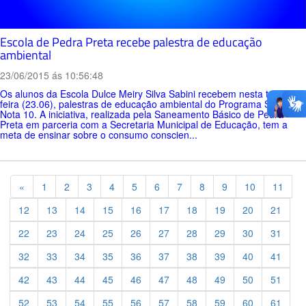
Escola de Pedra Preta recebe palestra de educação
ambiental
23/06/2015 ás 10:56:48
Os alunos da Escola Dulce Meiry Silva Sabini recebem nesta terça-
feira (23.06), palestras de educação ambiental do Programa Saúde
Nota 10. A iniciativa, realizada pela Saneamento Básico de Pedra
Preta em parceria com a Secretaria Municipal de Educação, tem a
meta de ensinar sobre o consumo conscien...
Previous
«
1
2
3
4
5
6
7
8
9
10
11
12
13
14
15
16
17
18
19
20
21
22
23
24
25
26
27
28
29
30
31
32
33
34
35
36
37
38
39
40
41
42
43
44
45
46
47
48
49
50
51
52
53
54
55
56
57
58
59
60
61