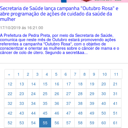
Secretaria de Saúde lança campanha "Outubro Rosa" e
abre programação de ações de cuidado da saúde da
mulher
17/10/2019 ás 16:21:00
A Prefeitura de Pedra Preta, por meio da Secretaria de Saúde,
comunica que neste mês de Outubro estará promovendo ações
referentes a campanha "Outubro Rosa", com o objetivo de
conscientizar e orientar as mulheres sobre o câncer de mama e o
câncer de colo de útero. Segundo a secret&aa...
Previous
«
1
2
3
4
5
6
7
8
9
10
11
12
13
14
15
16
17
18
19
20
21
22
23
24
25
26
27
28
29
30
31
32
33
34
35
36
37
38
39
40
41
42
43
44
45
46
47
48
49
50
51
52
53
54
55
56
57
58
59
60
61