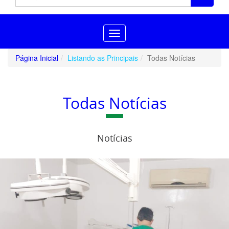
Toggle
navigation
Página Inicial
Listando as Principais
Todas Notícias
Todas Notícias
Notícias