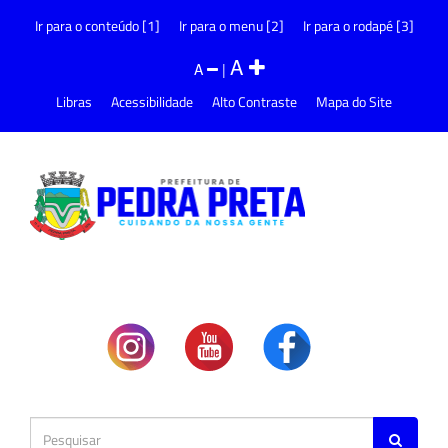
Ir para o conteúdo [1]
Ir para o menu [2]
Ir para o rodapé [3]
A
A
|
Libras
Acessibilidade
Alto Contraste
Mapa do Site