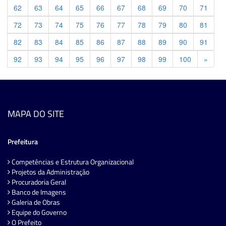
62
63
64
65
66
67
68
69
70
71
72
73
74
75
76
77
78
79
80
81
82
83
84
85
86
87
88
89
90
91
Previ
92
93
94
95
96
97
98
99
100
»
MAPA DO SITE
Prefeitura
Competências e Estrutura Organizacional
Projetos da Administração
Procuradoria Geral
Banco de Imagens
Galeria de Obras
Equipe do Governo
O Prefeito