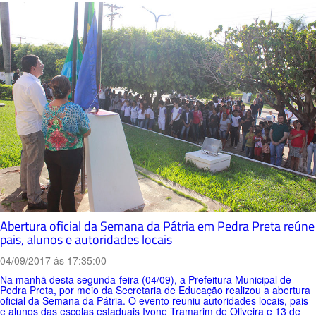
Abertura oficial da Semana da Pátria em Pedra Preta reúne
pais, alunos e autoridades locais
04/09/2017 ás 17:35:00
Na manhã desta segunda-feira (04/09), a Prefeitura Municipal de
Pedra Preta, por meio da Secretaria de Educação realizou a abertura
oficial da Semana da Pátria. O evento reuniu autoridades locais, pais
e alunos das escolas estaduais Ivone Tramarim de Oliveira e 13 de