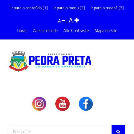
Ir para o conteúdo [1]
Ir para o menu [2]
Ir para o rodapé [3]
A
A
|
Libras
Acessibilidade
Alto Contraste
Mapa do Site