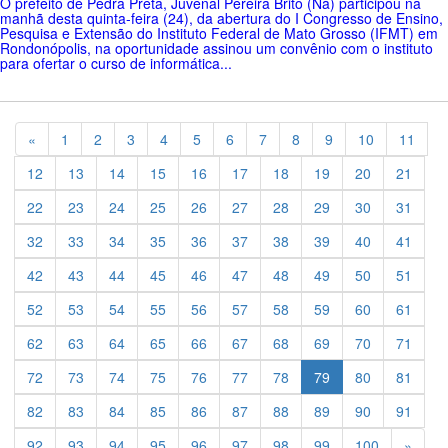
O prefeito de Pedra Preta, Juvenal Pereira Brito (Ná) participou na
manhã desta quinta-feira (24), da abertura do I Congresso de Ensino,
Pesquisa e Extensão do Instituto Federal de Mato Grosso (IFMT) em
Rondonópolis, na oportunidade assinou um convênio com o instituto
para ofertar o curso de informática...
Previous
«
1
2
3
4
5
6
7
8
9
10
11
12
13
14
15
16
17
18
19
20
21
22
23
24
25
26
27
28
29
30
31
32
33
34
35
36
37
38
39
40
41
42
43
44
45
46
47
48
49
50
51
52
53
54
55
56
57
58
59
60
61
62
63
64
65
66
67
68
69
70
71
72
73
74
75
76
77
78
79
80
81
82
83
84
85
86
87
88
89
90
91
Previ
92
93
94
95
96
97
98
99
100
»