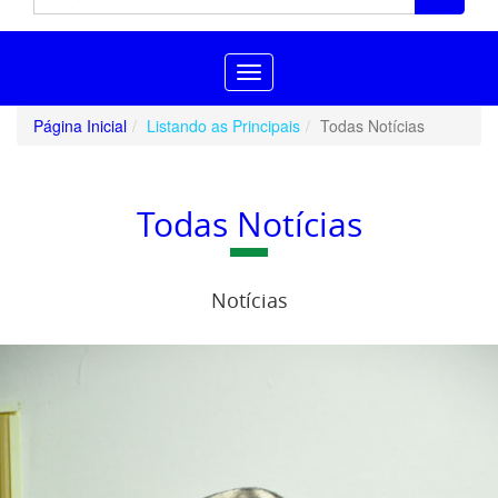
Toggle
navigation
Página Inicial
Listando as Principais
Todas Notícias
Todas Notícias
Notícias