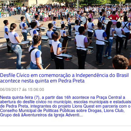
Desfile Cívico em comemoração a Independência do Brasil
acontece nesta quinta em Pedra Preta
06/09/2017 ás 15:06:00
Nesta quinta-feira (7), a partir das 16h acontece na Praça Central a
abertura do desfile cívico no município, escolas municipais e estaduais
de Pedra Preta, integrantes do projeto Lions Quest em parceria com o
Conselho Municipal de Politicas Públicas sobre Drogas, Lions Club,
Grupo deâ âAventureiros da Igreja Adventi...