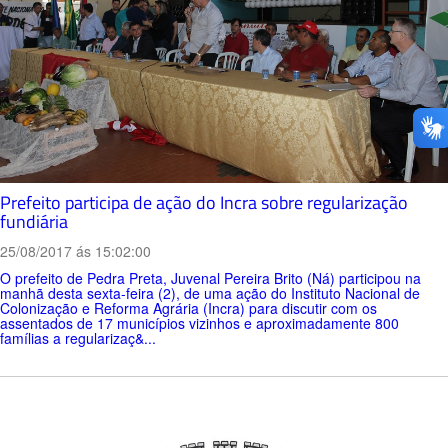
Prefeito participa de ação do Incra sobre regularização
fundiária
25/08/2017 ás 15:02:00
O prefeito de Pedra Preta, Juvenal Pereira Brito (Ná) participou na
manhã desta sexta-feira (2), de uma ação do Instituto Nacional de
Colonização e Reforma Agrária (Incra) para discutir com os
assentados de 17 municípios vizinhos e aproximadamente 800
famílias a regularizaç&...