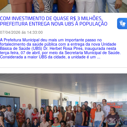
COM INVESTIMENTO DE QUASE R$ 3 MILHÕES,
PREFEITURA ENTREGA NOVA UBS À POPULAÇÃO
07/04/2026 ás 14:33:00
A Prefeitura Municipal deu mais um importante passo no
fortalecimento da saúde pública com a entrega da nova Unidade
Básica de Saúde (UBS) Dr. Herbet Rosa Pires, inaugurada nesta
terça-feira, 07 de abril, por meio da Secretaria Municipal de Saúde.
Considerada a maior UBS da cidade, a unidade é um ...