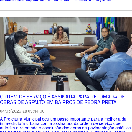
ORDEM DE SERVIÇO É ASSINADA PARA RETOMADA DE
OBRAS DE ASFALTO EM BAIRROS DE PEDRA PRETA
04/05/2026 ás 09:44:00
A Prefeitura Municipal deu um passo importante para a melhoria da
infraestrutura urbana com a assinatura da ordem de serviço que
autoriza a retomada e conclusão das obras de pavimentação asfáltica
nos bairros Jardim Urupês, São Pedro Apóstolo, 3 Irmãos e Jardim