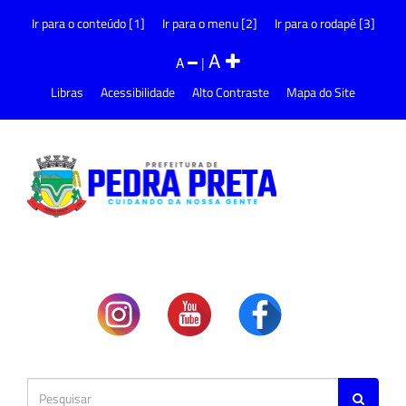
Ir para o conteúdo [1]
Ir para o menu [2]
Ir para o rodapé [3]
A
A
|
Libras
Acessibilidade
Alto Contraste
Mapa do Site