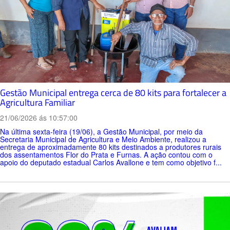
Gestão Municipal entrega cerca de 80 kits para fortalecer a
Agricultura Familiar
21/06/2026 ás 10:57:00
Na última sexta-feira (19/06), a Gestão Municipal, por meio da
Secretaria Municipal de Agricultura e Meio Ambiente, realizou a
entrega de aproximadamente 80 kits destinados a produtores rurais
dos assentamentos Flor do Prata e Furnas. A ação contou com o
apoio do deputado estadual Carlos Avallone e tem como objetivo f...