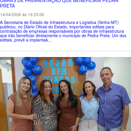
OBRAS DE PAVIMENTAÇÃO QUE BENEFICIAM PEDRA
PRETA
14/04/2026 ás 13:23:00
A Secretaria de Estado de Infraestrutura e Logística (Sinfra-MT)
publicou, no Diário Oficial do Estado, importantes editais para
contratação de empresas responsáveis por obras de infraestrutura
que irão beneficiar diretamente o município de Pedra Preta. Um dos
editais, prevê a implanta&...