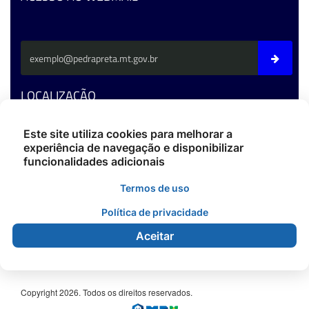
LOCALIZAÇÃO
Av. Fernando C. Da Costa - CEP: 78795-000 - Pedra Preta/MT
Este site utiliza cookies para melhorar a
experiência de navegação e disponibilizar
Fone: (66) 3486-4400
funcionalidades adicionais
ouvidoria@pedrapreta.mt.gov.br
CEP: 78795-000
Termos de uso
Atendimento: Das 12h às 18h,
De Segunda à Sexta.
Política de privacidade
Aceitar
Copyright 2026. Todos os direitos reservados.