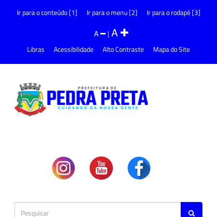
Ir para o conteúdo [1]
Ir para o menu [2]
Ir para o rodapé [3]
A
A
|
Libras
Acessibilidade
Alto Contraste
Mapa do Site