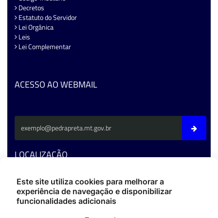
Decretos
Estatuto do Servidor
Lei Orgânica
Leis
Lei Complementar
ACESSO AO WEBMAIL
LOCALIZAÇÃO
Av. Fernando C. Da Costa - CEP: 78795-000 - Pedra Preta/MT
Este site utiliza cookies para melhorar a
experiência de navegação e disponibilizar
Fone: (66) 3486-4400
funcionalidades adicionais
ouvidoria@pedrapreta.mt.gov.br
CEP: 78795-000