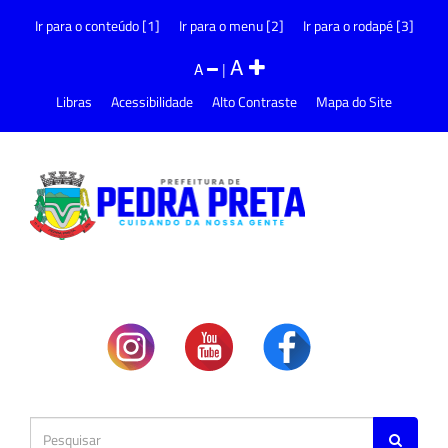
Ir para o conteúdo [1]
Ir para o menu [2]
Ir para o rodapé [3]
A
A
|
Libras
Acessibilidade
Alto Contraste
Mapa do Site