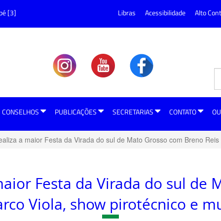
pé [3]
Libras
Acessibilidade
Alto Con
CONSELHOS
PUBLICAÇÕES
SECRETARIAS
CONTATO
OU
ealiza a maior Festa da Virada do sul de Mato Grosso com Breno Reis 
 maior Festa da Virada do sul de
rco Viola, show pirotécnico e m