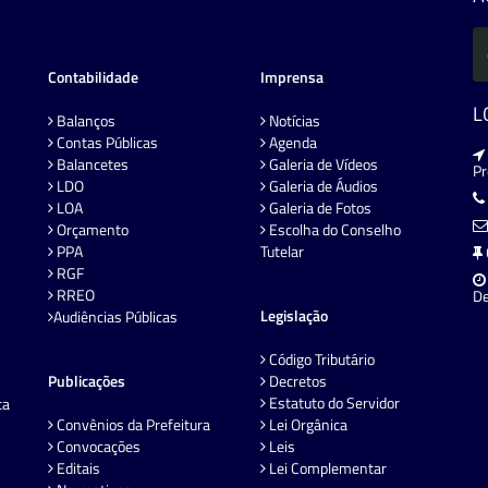
Contabilidade
Imprensa
L
Balanços
Notícias
Contas Públicas
Agenda
Balancetes
Galeria de Vídeos
P
LDO
Galeria de Áudios
LOA
Galeria de Fotos
Orçamento
Escolha do Conselho
PPA
Tutelar
RGF
RREO
De
Legislação
Audiências Públicas
Código Tributário
Publicações
Decretos
Estatuto do Servidor
ta
Convênios da Prefeitura
Lei Orgânica
Convocações
Leis
Editais
Lei Complementar