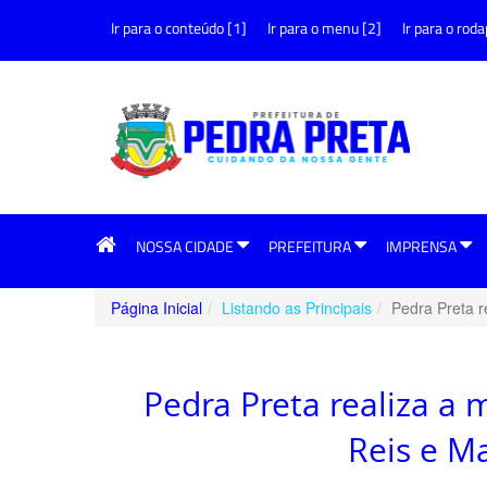
Ir para o conteúdo [1]
Ir para o menu [2]
Ir para o roda
NOSSA CIDADE
PREFEITURA
IMPRENSA
Página Inicial
Listando as Principais
Pedra Preta r
Pedra Preta realiza a
Reis e Ma