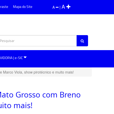
A
traste
Mapa do Site
A
|
VIDORIA | e-SIC
e Marco Viola, show pirotécnico e muito mais!
 Mato Grosso com Breno
uito mais!