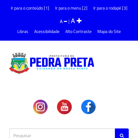
Ir para o conteúdo [1]
Ir para o menu [2]
Ir para o rodapé [3]
A
A
|
Libras
Acessibilidade
Alto Contraste
Mapa do Site