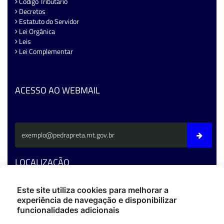
Código Tributário
Decretos
Estatuto do Servidor
Lei Orgânica
Leis
Lei Complementar
ACESSO AO WEBMAIL
LOCALIZAÇÃO
Av. Fernando C. Da Costa - CEP: 78795-000 - Pedra Preta/MT
Este site utiliza cookies para melhorar a
experiência de navegação e disponibilizar
Fone: (66) 3486-4400
funcionalidades adicionais
ouvidoria@pedrapreta.mt.gov.br