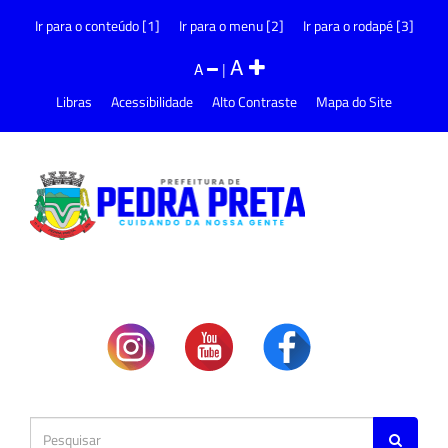
Ir para o conteúdo [1]
Ir para o menu [2]
Ir para o rodapé [3]
A
A
|
Libras
Acessibilidade
Alto Contraste
Mapa do Site