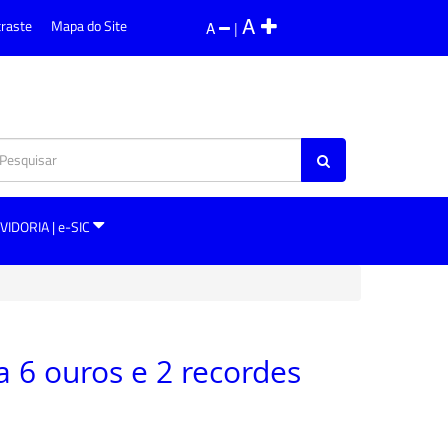
A
traste
Mapa do Site
A
|
VIDORIA | e-SIC
a 6 ouros e 2 recordes