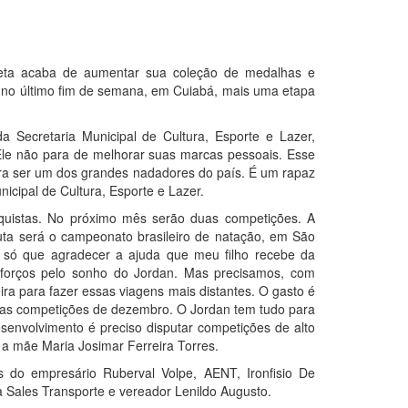
reta acaba de aumentar sua coleção de medalhas e
u no último fim de semana, em Cuiabá, mais uma etapa
a Secretaria Municipal de Cultura, Esporte e Lazer,
“Ele não para de melhorar suas marcas pessoais. Esse
ara ser um dos grandes nadadores do país. É um rapaz
icipal de Cultura, Esporte e Lazer.
uistas. No próximo mês serão duas competições. A
uta será o campeonato brasileiro de natação, em São
u só que agradecer a ajuda que meu filho recebe da
sforços pelo sonho do Jordan. Mas precisamos, com
ira para fazer essas viagens mais distantes. O gasto é
 das competições de dezembro. O Jordan tem tudo para
esenvolvimento é preciso disputar competições de alto
sa a mãe Maria Josimar Ferreira Torres.
 do empresário Ruberval Volpe, AENT, Ironfisio De
a Sales Transporte e vereador Lenildo Augusto.