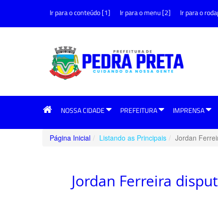
Ir para o conteúdo [1]
Ir para o menu [2]
Ir para o roda
NOSSA CIDADE
PREFEITURA
IMPRENSA
Página Inicial
Listando as Principais
Jordan Ferrei
Jordan Ferreira dispu