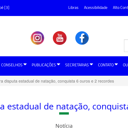
pé [3]
Libras
Acessibilidade
Alto Con
CONSELHOS
PUBLICAÇÕES
SECRETARIAS
CONTATO
OU
ra disputa estadual de natação, conquista 6 ouros e 2 recordes
ta estadual de natação, conquist
Notícia