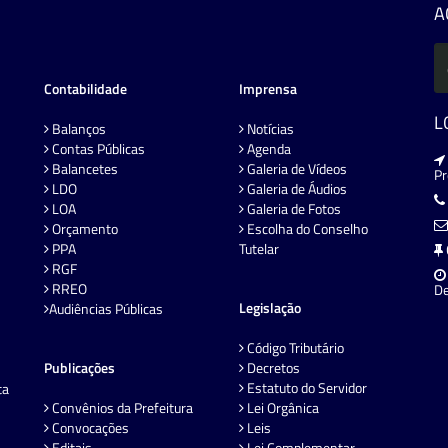
A
Contabilidade
Imprensa
L
Balanços
Notícias
Contas Públicas
Agenda
Balancetes
Galeria de Vídeos
P
LDO
Galeria de Áudios
LOA
Galeria de Fotos
Orçamento
Escolha do Conselho
PPA
Tutelar
RGF
RREO
De
Legislação
Audiências Públicas
Código Tributário
Publicações
Decretos
Estatuto do Servidor
ta
Convênios da Prefeitura
Lei Orgânica
Convocações
Leis
Editais
Lei Complementar