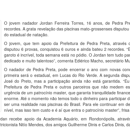
O jovem nadador Jordan Ferreira Torres, 16 anos, de Pedra P
recordes. A grata revelação das piscinas mato-grossenses disputo
do estadual de natação.
O jovem, que tem apoio da Prefeitura de Pedra Preta, através d
disputou 6 provas, conquistou 6 ouros e ainda bateu 2 recordes. 
garoto é incrível, toda semana está no pódio. O Jordan tem tudo p
dedicado e muito talentoso”, comenta Ediérico Macho, secretário Mun
O nadador de Pedra Preta, pode encerrar o ano com novas conq
primeira será o estadual, em Lucas do Rio Verde. A segunda disp
José do Preto, mas a participação ainda não está garantida. “E
Prefeitura de Pedra Preta e outros parceiros que não medem e
urgência de um patrocínio master, que garanta tranquilidade finance
enorme. Até o momento não temos todo o dinheiro para participar
ser uma realidade nas piscinas do Brasil. Para ele continuar em d
nível, mas isso tem custo e é aí que entra o patrocínio master”, fri
ordan recebe apoio da Academia Aquário, em Rondonópolis, através
cionista Nitío Mendes, dos amigos Guilherme Dinis e Carlos Dinis, d