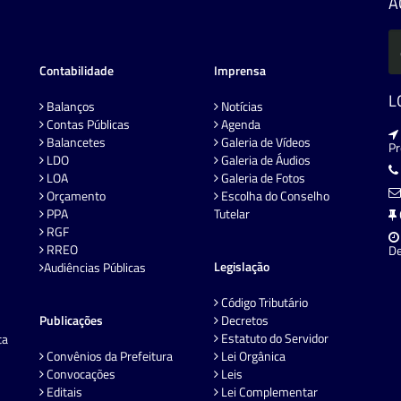
A
Contabilidade
Imprensa
L
Balanços
Notícias
Contas Públicas
Agenda
Balancetes
Galeria de Vídeos
P
LDO
Galeria de Áudios
LOA
Galeria de Fotos
Orçamento
Escolha do Conselho
PPA
Tutelar
RGF
RREO
De
Legislação
Audiências Públicas
Código Tributário
Publicações
Decretos
Estatuto do Servidor
ta
Convênios da Prefeitura
Lei Orgânica
Convocações
Leis
Editais
Lei Complementar