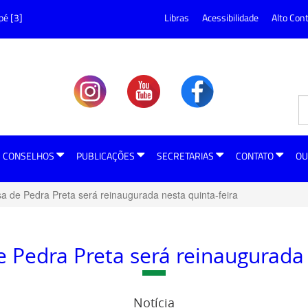
pé [3]
Libras
Acessibilidade
Alto Con
CONSELHOS
PUBLICAÇÕES
SECRETARIAS
CONTATO
OU
a de Pedra Preta será reinaugurada nesta quinta-feira
 Pedra Preta será reinaugurada 
Notícia