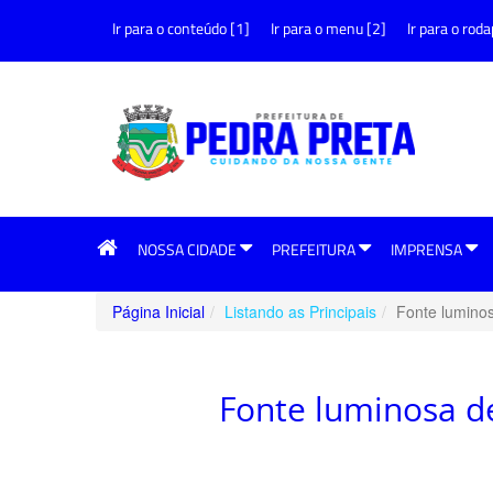
Ir para o conteúdo [1]
Ir para o menu [2]
Ir para o roda
NOSSA CIDADE
PREFEITURA
IMPRENSA
Página Inicial
Listando as Principais
Fonte luminos
Fonte luminosa de