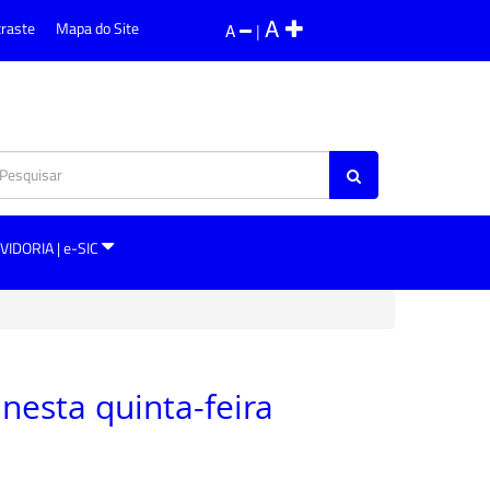
A
traste
Mapa do Site
A
|
VIDORIA | e-SIC
nesta quinta-feira