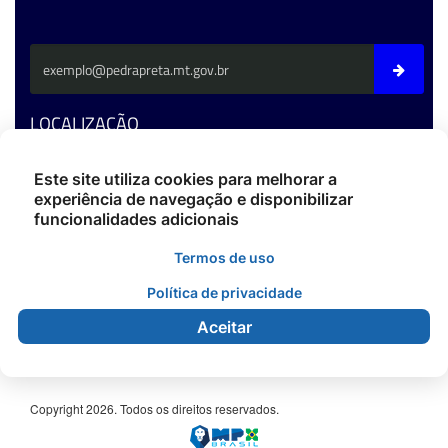
LOCALIZAÇÃO
Av. Fernando C. Da Costa - CEP: 78795-000 - Pedra Preta/MT
Este site utiliza cookies para melhorar a
experiência de navegação e disponibilizar
Fone: (66) 3486-4400
funcionalidades adicionais
ouvidoria@pedrapreta.mt.gov.br
CEP: 78795-000
Termos de uso
Atendimento: Das 12h às 18h,
De Segunda à Sexta.
Política de privacidade
Aceitar
Copyright 2026. Todos os direitos reservados.