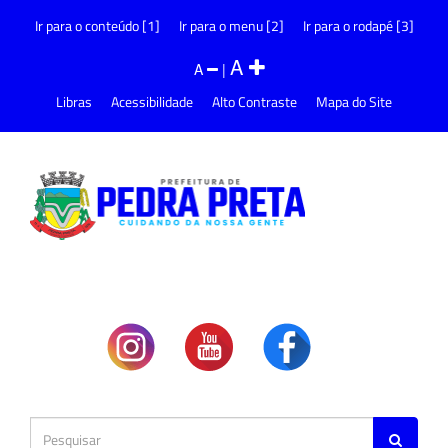
Ir para o conteúdo [1]
Ir para o menu [2]
Ir para o rodapé [3]
A
A
|
Libras
Acessibilidade
Alto Contraste
Mapa do Site