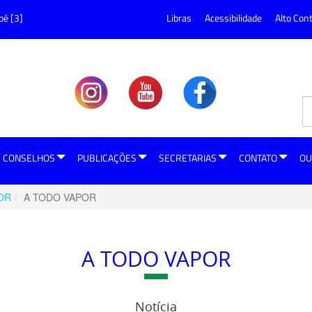
pé [3]
Libras
Acessibilidade
Alto Con
CONSELHOS
PUBLICAÇÕES
SECRETARIAS
CONTATO
OU
OR
A TODO VAPOR
A TODO VAPOR
Notícia