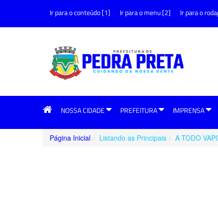
Ir para o conteúdo [1]
Ir para o menu [2]
Ir para o roda
NOSSA CIDADE
PREFEITURA
IMPRENSA
Página Inicial
Listando as Principais
A TODO VAP