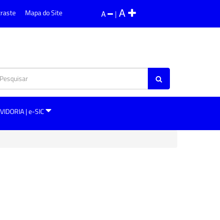
A
traste
Mapa do Site
A
|
VIDORIA | e-SIC