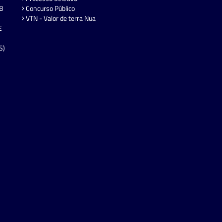
EB
Concurso Público
VTN - Valor de terra Nua
E
S)