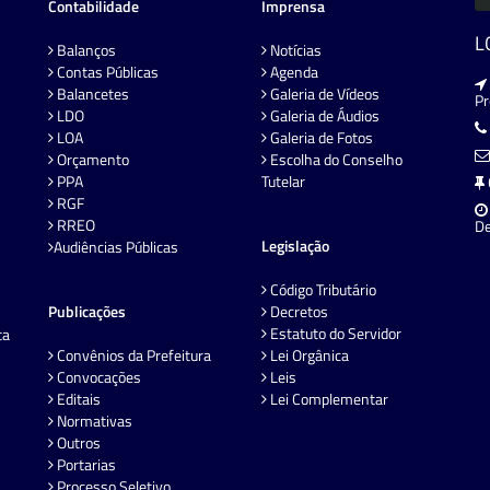
Contabilidade
Imprensa
L
Balanços
Notícias
Contas Públicas
Agenda
Balancetes
Galeria de Vídeos
P
LDO
Galeria de Áudios
LOA
Galeria de Fotos
Orçamento
Escolha do Conselho
PPA
Tutelar
RGF
RREO
De
Legislação
Audiências Públicas
Código Tributário
Publicações
Decretos
Estatuto do Servidor
ta
Convênios da Prefeitura
Lei Orgânica
Convocações
Leis
Editais
Lei Complementar
Normativas
Outros
Portarias
Processo Seletivo