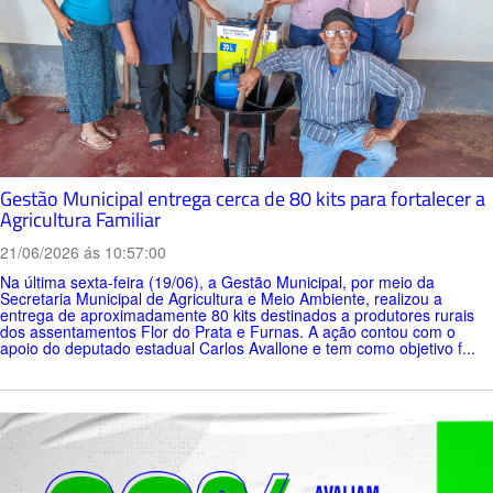
Gestão Municipal entrega cerca de 80 kits para fortalecer a
Agricultura Familiar
21/06/2026 ás 10:57:00
Na última sexta-feira (19/06), a Gestão Municipal, por meio da
Secretaria Municipal de Agricultura e Meio Ambiente, realizou a
entrega de aproximadamente 80 kits destinados a produtores rurais
dos assentamentos Flor do Prata e Furnas. A ação contou com o
apoio do deputado estadual Carlos Avallone e tem como objetivo f...