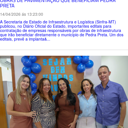
OBRAS DE PAVIMENTAÇÃO QUE BENEFICIAM PEDRA
PRETA
14/04/2026 ás 13:23:00
A Secretaria de Estado de Infraestrutura e Logística (Sinfra-MT)
publicou, no Diário Oficial do Estado, importantes editais para
contratação de empresas responsáveis por obras de infraestrutura
que irão beneficiar diretamente o município de Pedra Preta. Um dos
editais, prevê a implanta&...