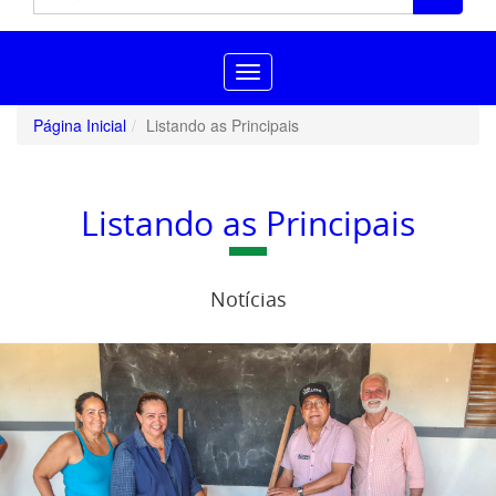
Toggle
navigation
Página Inicial
Listando as Principais
Listando as Principais
Notícias