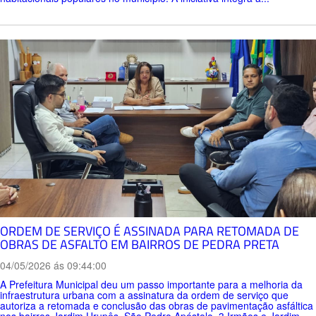
ORDEM DE SERVIÇO É ASSINADA PARA RETOMADA DE
OBRAS DE ASFALTO EM BAIRROS DE PEDRA PRETA
04/05/2026 ás 09:44:00
A Prefeitura Municipal deu um passo importante para a melhoria da
infraestrutura urbana com a assinatura da ordem de serviço que
autoriza a retomada e conclusão das obras de pavimentação asfáltica
nos bairros Jardim Urupês, São Pedro Apóstolo, 3 Irmãos e Jardim