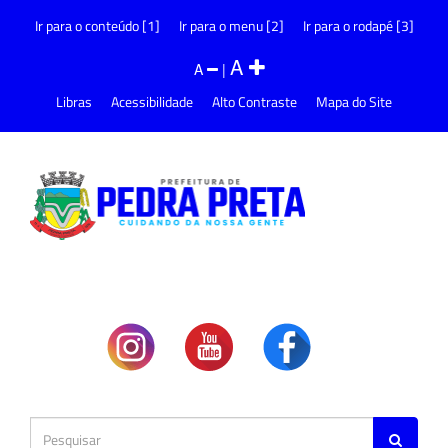
Ir para o conteúdo [1]
Ir para o menu [2]
Ir para o rodapé [3]
A
A
|
Libras
Acessibilidade
Alto Contraste
Mapa do Site