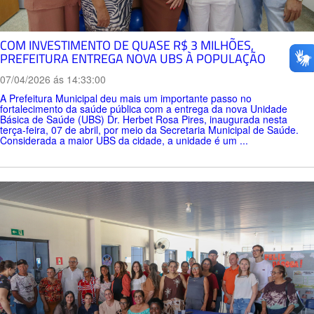
COM INVESTIMENTO DE QUASE R$ 3 MILHÕES,
PREFEITURA ENTREGA NOVA UBS À POPULAÇÃO
07/04/2026 ás 14:33:00
A Prefeitura Municipal deu mais um importante passo no
fortalecimento da saúde pública com a entrega da nova Unidade
Básica de Saúde (UBS) Dr. Herbet Rosa Pires, inaugurada nesta
terça-feira, 07 de abril, por meio da Secretaria Municipal de Saúde.
Considerada a maior UBS da cidade, a unidade é um ...