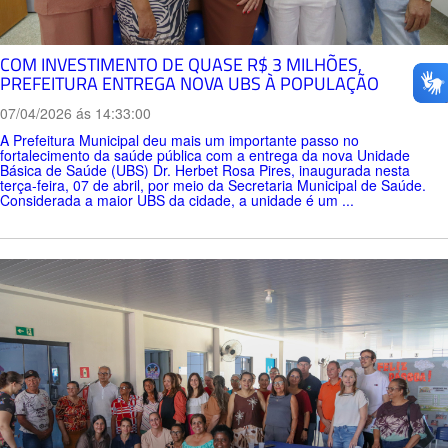
COM INVESTIMENTO DE QUASE R$ 3 MILHÕES,
PREFEITURA ENTREGA NOVA UBS À POPULAÇÃO
07/04/2026 ás 14:33:00
A Prefeitura Municipal deu mais um importante passo no
fortalecimento da saúde pública com a entrega da nova Unidade
Básica de Saúde (UBS) Dr. Herbet Rosa Pires, inaugurada nesta
terça-feira, 07 de abril, por meio da Secretaria Municipal de Saúde.
Considerada a maior UBS da cidade, a unidade é um ...