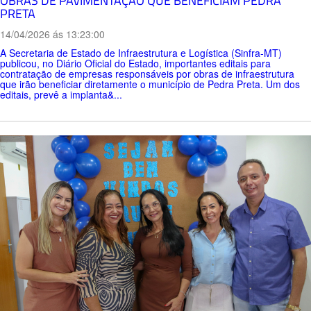
OBRAS DE PAVIMENTAÇÃO QUE BENEFICIAM PEDRA
PRETA
14/04/2026 ás 13:23:00
A Secretaria de Estado de Infraestrutura e Logística (Sinfra-MT)
publicou, no Diário Oficial do Estado, importantes editais para
contratação de empresas responsáveis por obras de infraestrutura
que irão beneficiar diretamente o município de Pedra Preta. Um dos
editais, prevê a implanta&...