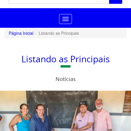
Toggle
navigation
Página Inicial
Listando as Principais
Listando as Principais
Notícias