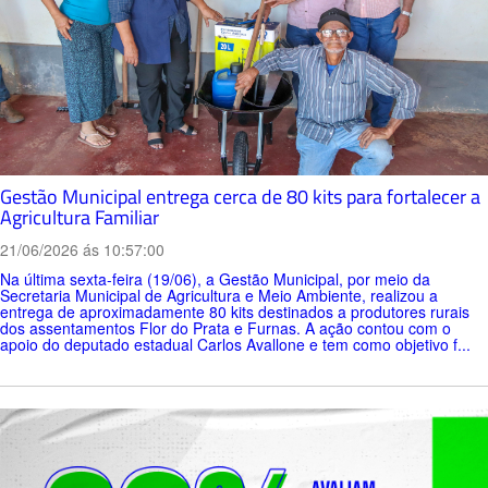
Gestão Municipal entrega cerca de 80 kits para fortalecer a
Agricultura Familiar
21/06/2026 ás 10:57:00
Na última sexta-feira (19/06), a Gestão Municipal, por meio da
Secretaria Municipal de Agricultura e Meio Ambiente, realizou a
entrega de aproximadamente 80 kits destinados a produtores rurais
dos assentamentos Flor do Prata e Furnas. A ação contou com o
apoio do deputado estadual Carlos Avallone e tem como objetivo f...