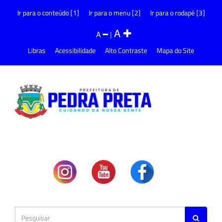
Ir para o conteúdo [1]
Ir para o menu [2]
Ir para o rodapé [3]
A
A
|
Libras
Acessibilidade
Alto Contraste
Mapa do Site