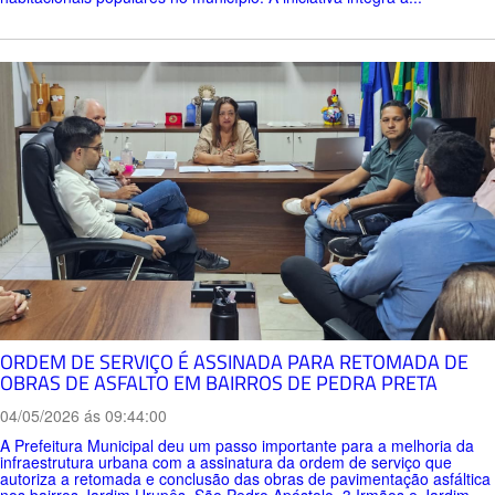
ORDEM DE SERVIÇO É ASSINADA PARA RETOMADA DE
OBRAS DE ASFALTO EM BAIRROS DE PEDRA PRETA
04/05/2026 ás 09:44:00
A Prefeitura Municipal deu um passo importante para a melhoria da
infraestrutura urbana com a assinatura da ordem de serviço que
autoriza a retomada e conclusão das obras de pavimentação asfáltica
nos bairros Jardim Urupês, São Pedro Apóstolo, 3 Irmãos e Jardim