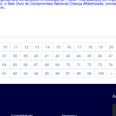
o: o Selo Ouro do Compromisso Nacional Criança Alfabetizada, conce
re...
10
11
12
13
14
15
16
17
18
19
20
37
38
39
40
41
42
43
44
45
46
47
64
65
66
67
68
69
70
71
72
73
74
Pr
91
92
93
94
95
96
97
98
99
100
»
A
Contabilidade
Imprensa