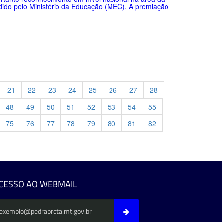
dido pelo Ministério da Educação (MEC). A premiação
21
22
23
24
25
26
27
28
48
49
50
51
52
53
54
55
75
76
77
78
79
80
81
82
evious
CESSO AO WEBMAIL