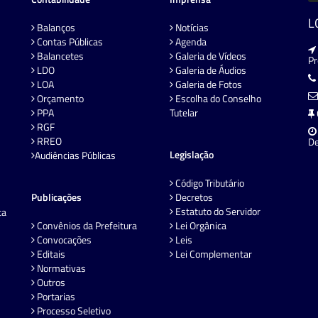
L
Balanços
Notícias
Contas Públicas
Agenda
Balancetes
Galeria de Vídeos
P
LDO
Galeria de Áudios
LOA
Galeria de Fotos
Orçamento
Escolha do Conselho
PPA
Tutelar
RGF
RREO
De
Legislação
Audiências Públicas
Código Tributário
Publicações
Decretos
Estatuto do Servidor
ta
Convênios da Prefeitura
Lei Orgânica
Convocações
Leis
Editais
Lei Complementar
Normativas
Outros
Portarias
Processo Seletivo