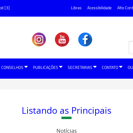
pé [3]
Libras
Acessibilidade
Alto Con
CONSELHOS
PUBLICAÇÕES
SECRETARIAS
CONTATO
OU
Listando as Principais
Notícias