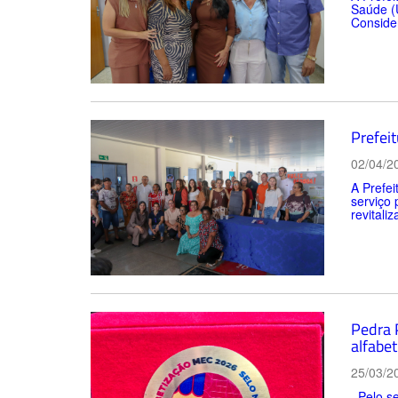
Saúde (U
Consider
Prefei
02/04/2
A Prefe
serviço 
revitali
Pedra 
alfabet
25/03/2
Pelo se