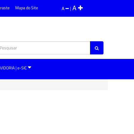
A
traste
Mapa do Site
A
|
VIDORIA | e-SIC