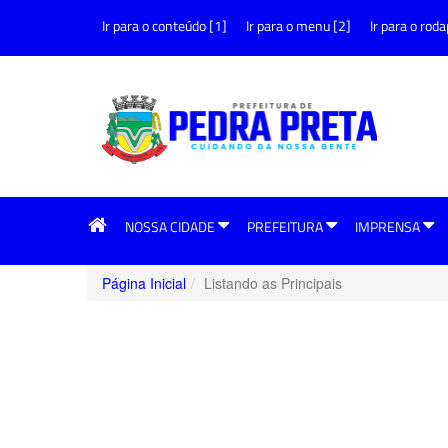
Ir para o conteúdo [1]
Ir para o menu [2]
Ir para o roda
NOSSA CIDADE
PREFEITURA
IMPRENSA
Página Inicial
Listando as Principais