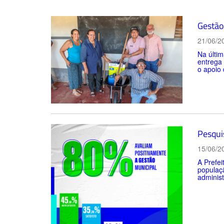
Gestão 
21/06/2
Na últim
entrega
o apoio 
Pesqui
15/06/2
A Prefei
populaçã
administ