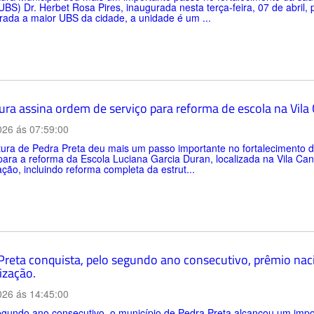
BS) Dr. Herbet Rosa Pires, inaugurada nesta terça-feira, 07 de abril,
ada a maior UBS da cidade, a unidade é um ...
tura assina ordem de serviço para reforma de escola na Vil
026 ás 07:59:00
itura de Pedra Preta deu mais um passo importante no fortalecimento
para a reforma da Escola Luciana Garcia Duran, localizada na Vila C
zação, incluindo reforma completa da estrut...
Preta conquista, pelo segundo ano consecutivo, prêmio nac
ização.
026 ás 14:45:00
gundo ano consecutivo, o município de Pedra Preta alcançou um impo