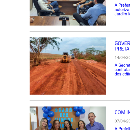
A Prefei
autoriza
Jardim 
GOVER
PRETA
14/04/2
A Secret
contrata
dos edit
COM I
07/04/2
A Prefei