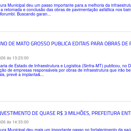
tura Municipal deu um passo importante para a melhoria da infraestru
 a retomada e conclusão das obras de pavimentação asfáltica nos bai
Morumbi. Buscando garan...
NO DE MATO GROSSO PUBLICA EDITAIS PARA OBRAS DE
026 ás 13:23:00
aria de Estado de Infraestrutura e Logística (Sinfra-MT) publicou, no Di
ção de empresas responsáveis por obras de infraestrutura que irão be
ais, prevê a implanta&...
NVESTIMENTO DE QUASE R$ 3 MILHÕES, PREFEITURA EN
026 ás 14:33:00
tura Municipal deu mais um importante passo no fortalecimento da sa