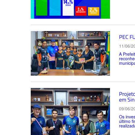
PEC FU
11/06/2
A Prefe
reconhec
municipa
Projet
em Sin
09/06/2
Os inves
último f
realizad