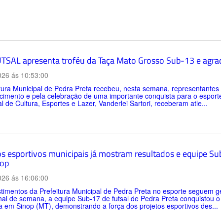
TSAL apresenta troféu da Taça Mato Grosso Sub-13 e agrad
026 ás 10:53:00
itura Municipal de Pedra Preta recebeu, nesta semana, representan
imento e pela celebração de uma importante conquista para o esporte d
l de Cultura, Esportes e Lazer, Vanderlei Sartori, receberam atle...
os esportivos municipais já mostram resultados e equipe Sub
op
026 ás 16:06:00
timentos da Prefeitura Municipal de Pedra Preta no esporte seguem ge
inal de semana, a equipe Sub-17 de futsal de Pedra Preta conquistou 
a em Sinop (MT), demonstrando a força dos projetos esportivos des...