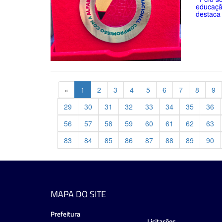
educaçã
destaca 
Previous
«
1
2
3
4
5
6
7
8
9
29
30
31
32
33
34
35
36
56
57
58
59
60
61
62
63
83
84
85
86
87
88
89
90
MAPA DO SITE
Prefeitura
Licitações