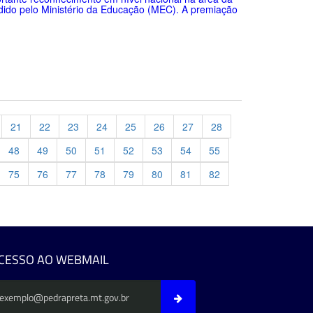
dido pelo Ministério da Educação (MEC). A premiação
21
22
23
24
25
26
27
28
48
49
50
51
52
53
54
55
75
76
77
78
79
80
81
82
evious
CESSO AO WEBMAIL