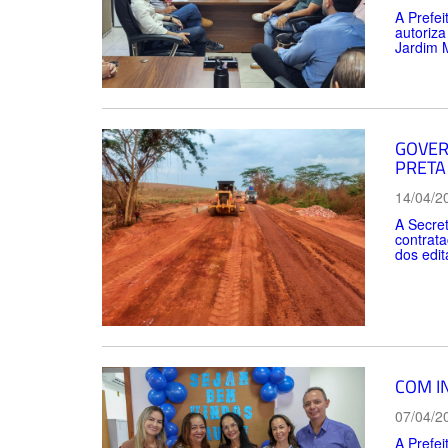
A Prefei
autoriza
Jardim 
GOVER
PRETA
14/04/2
A Secret
contrata
dos edit
COM I
07/04/2
A Prefei