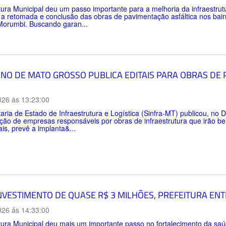
tura Municipal deu um passo importante para a melhoria da infraestru
 a retomada e conclusão das obras de pavimentação asfáltica nos bai
Morumbi. Buscando garan...
NO DE MATO GROSSO PUBLICA EDITAIS PARA OBRAS DE
026 ás 13:23:00
aria de Estado de Infraestrutura e Logística (Sinfra-MT) publicou, no Di
ção de empresas responsáveis por obras de infraestrutura que irão be
ais, prevê a implanta&...
NVESTIMENTO DE QUASE R$ 3 MILHÕES, PREFEITURA EN
026 ás 14:33:00
tura Municipal deu mais um importante passo no fortalecimento da sa