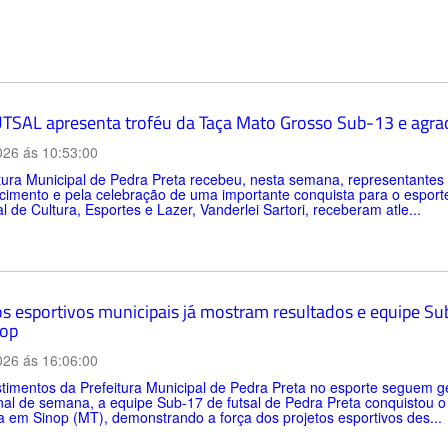
TSAL apresenta troféu da Taça Mato Grosso Sub-13 e agrad
026 ás 10:53:00
itura Municipal de Pedra Preta recebeu, nesta semana, representan
imento e pela celebração de uma importante conquista para o esporte d
l de Cultura, Esportes e Lazer, Vanderlei Sartori, receberam atle...
os esportivos municipais já mostram resultados e equipe Sub
op
026 ás 16:06:00
timentos da Prefeitura Municipal de Pedra Preta no esporte seguem ge
inal de semana, a equipe Sub-17 de futsal de Pedra Preta conquistou 
a em Sinop (MT), demonstrando a força dos projetos esportivos des...