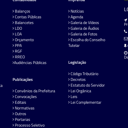
L
Balanços
Notícias
Contas Públicas
Agenda
Balancetes
Galeria de Vídeos
P
LDO
Galeria de Áudios
LOA
Galeria de Fotos
Orçamento
Escolha do Conselho
PPA
Tutelar
RGF
RREO
De
Legislação
Audiências Públicas
Código Tributário
Publicações
Decretos
Estatuto do Servidor
ta
Convênios da Prefeitura
Lei Orgânica
Convocações
Leis
Editais
Lei Complementar
Normativas
Outros
Portarias
Processo Seletivo