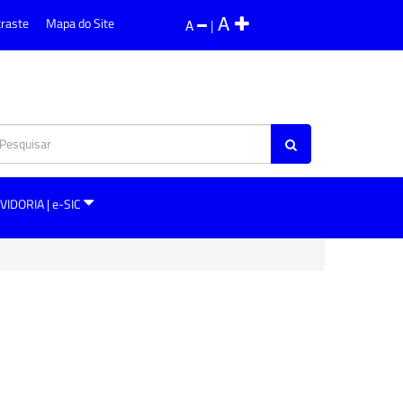
A
traste
Mapa do Site
A
|
VIDORIA | e-SIC