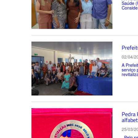
Saúde (U
Consider
Prefei
02/04/2
A Prefe
serviço 
revitali
Pedra 
alfabet
25/03/2
Pelo se