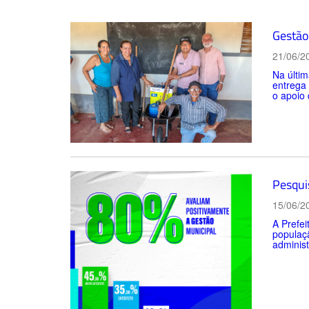
Gestão 
21/06/2
Na últim
entrega
o apoio 
Pesqui
15/06/2
A Prefei
populaçã
administ