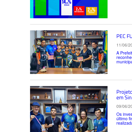
PEC FU
11/06/2
A Prefe
reconhec
municipa
Projet
em Sin
09/06/2
Os inves
último f
realizad