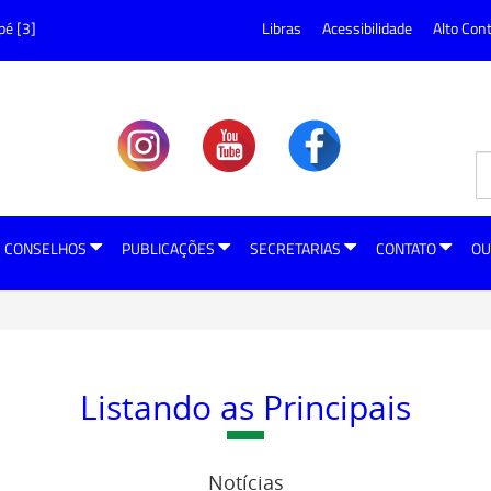
pé [3]
Libras
Acessibilidade
Alto Con
CONSELHOS
PUBLICAÇÕES
SECRETARIAS
CONTATO
OU
Listando as Principais
Notícias