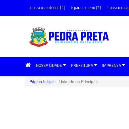
Ir para o conteúdo [1]
Ir para o menu [2]
Ir para o roda
NOSSA CIDADE
PREFEITURA
IMPRENSA
Página Inicial
Listando as Principais