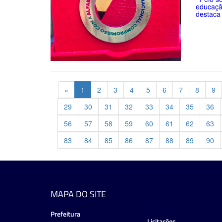
educaçã
destaca 
Previous
«
1
2
3
4
5
6
7
8
9
29
30
31
32
33
34
35
36
56
57
58
59
60
61
62
63
83
84
85
86
87
88
89
90
MAPA DO SITE
Prefeitura
Licitações