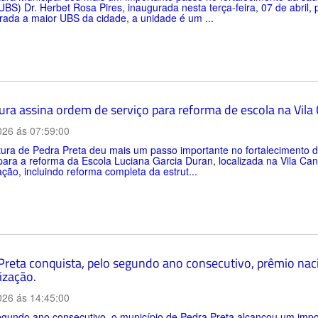
BS) Dr. Herbet Rosa Pires, inaugurada nesta terça-feira, 07 de abril,
ada a maior UBS da cidade, a unidade é um ...
tura assina ordem de serviço para reforma de escola na Vil
026 ás 07:59:00
itura de Pedra Preta deu mais um passo importante no fortalecimento
para a reforma da Escola Luciana Garcia Duran, localizada na Vila C
zação, incluindo reforma completa da estrut...
Preta conquista, pelo segundo ano consecutivo, prêmio nac
ização.
026 ás 14:45:00
gundo ano consecutivo, o município de Pedra Preta alcançou um impo