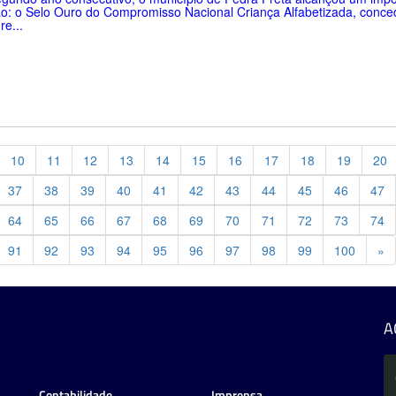
o: o Selo Ouro do Compromisso Nacional Criança Alfabetizada, conce
re...
10
11
12
13
14
15
16
17
18
19
20
37
38
39
40
41
42
43
44
45
46
47
64
65
66
67
68
69
70
71
72
73
74
Pr
91
92
93
94
95
96
97
98
99
100
»
A
Contabilidade
Imprensa