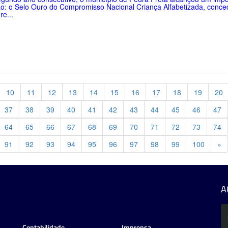
o: o Selo Ouro do Compromisso Nacional Criança Alfabetizada, conce
re...
10
11
12
13
14
15
16
17
18
19
20
37
38
39
40
41
42
43
44
45
46
47
64
65
66
67
68
69
70
71
72
73
74
Pr
91
92
93
94
95
96
97
98
99
100
»
A
Contabilidade
Imprensa