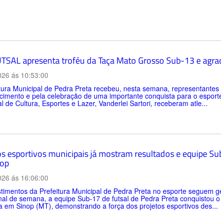
TSAL apresenta troféu da Taça Mato Grosso Sub-13 e agrad
026 ás 10:53:00
itura Municipal de Pedra Preta recebeu, nesta semana, representan
imento e pela celebração de uma importante conquista para o esporte d
l de Cultura, Esportes e Lazer, Vanderlei Sartori, receberam atle...
os esportivos municipais já mostram resultados e equipe Sub
op
026 ás 16:06:00
timentos da Prefeitura Municipal de Pedra Preta no esporte seguem ge
inal de semana, a equipe Sub-17 de futsal de Pedra Preta conquistou 
a em Sinop (MT), demonstrando a força dos projetos esportivos des...