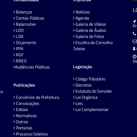
L
Balanços
Notícias
Contas Públicas
Agenda
Balancetes
Galeria de Vídeos
P
LDO
Galeria de Áudios
LOA
Galeria de Fotos
Orçamento
Escolha do Conselho
PPA
Tutelar
RGF
RREO
De
Legislação
Audiências Públicas
Código Tributário
Publicações
Decretos
Estatuto do Servidor
ta
Convênios da Prefeitura
Lei Orgânica
Convocações
Leis
Editais
Lei Complementar
Normativas
Outros
Portarias
Processo Seletivo