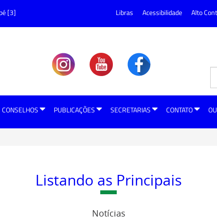
pé [3]
Libras
Acessibilidade
Alto Con
CONSELHOS
PUBLICAÇÕES
SECRETARIAS
CONTATO
OU
Listando as Principais
Notícias