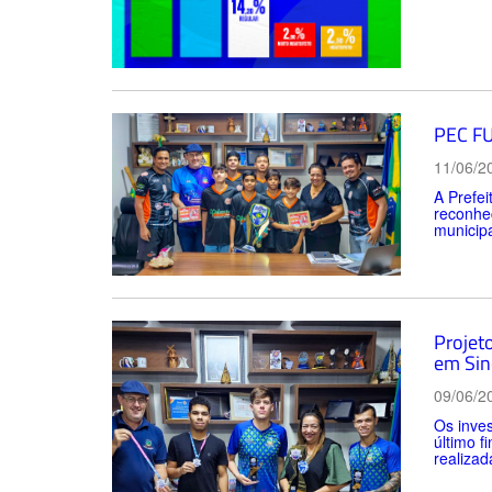
PEC FU
11/06/2
A Prefe
reconhec
municipa
Projet
em Sin
09/06/2
Os inves
último f
realizad