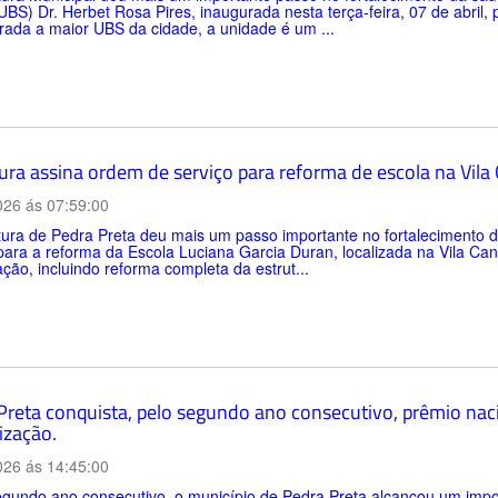
BS) Dr. Herbet Rosa Pires, inaugurada nesta terça-feira, 07 de abril,
ada a maior UBS da cidade, a unidade é um ...
tura assina ordem de serviço para reforma de escola na Vil
026 ás 07:59:00
itura de Pedra Preta deu mais um passo importante no fortalecimento
para a reforma da Escola Luciana Garcia Duran, localizada na Vila C
zação, incluindo reforma completa da estrut...
Preta conquista, pelo segundo ano consecutivo, prêmio nac
ização.
026 ás 14:45:00
gundo ano consecutivo, o município de Pedra Preta alcançou um impo