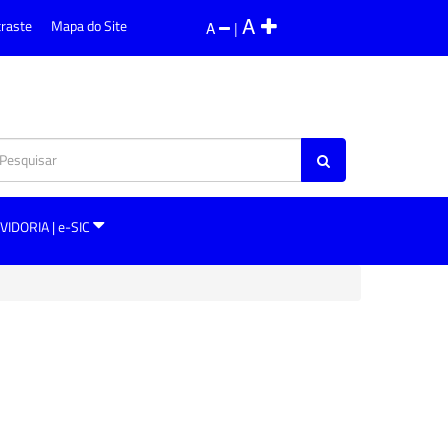
A
traste
Mapa do Site
A
|
VIDORIA | e-SIC