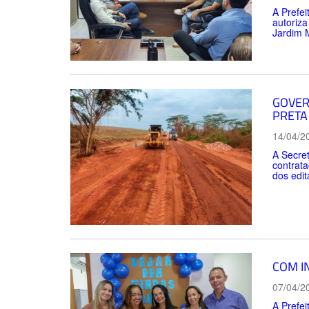
A Prefei
autoriza
Jardim 
GOVER
PRETA
14/04/2
A Secret
contrata
dos edit
COM I
07/04/2
A Prefei