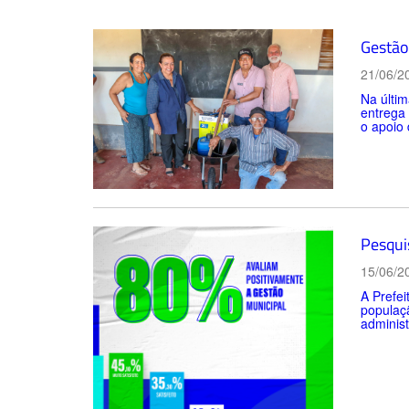
Gestão 
21/06/2
Na últim
entrega
o apoio 
Pesqui
15/06/2
A Prefei
populaçã
administ