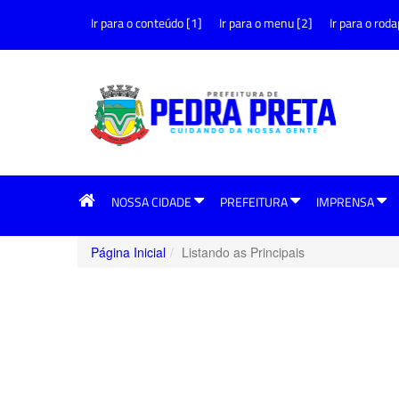
Ir para o conteúdo [1]
Ir para o menu [2]
Ir para o roda
NOSSA CIDADE
PREFEITURA
IMPRENSA
Página Inicial
Listando as Principais