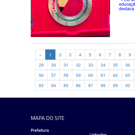
educaçã
destaca 
Previous
«
1
2
3
4
5
6
7
8
9
29
30
31
32
33
34
35
36
56
57
58
59
60
61
62
63
83
84
85
86
87
88
89
90
MAPA DO SITE
Prefeitura
Licitações