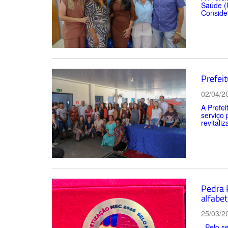
Saúde (U
Consider
Prefei
02/04/2
A Prefe
serviço 
revitali
Pedra 
alfabet
25/03/2
Pelo se