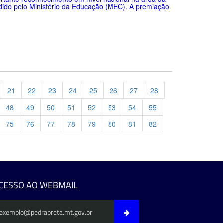
dido pelo Ministério da Educação (MEC). A premiação
21
22
23
24
25
26
27
28
48
49
50
51
52
53
54
55
75
76
77
78
79
80
81
82
evious
CESSO AO WEBMAIL