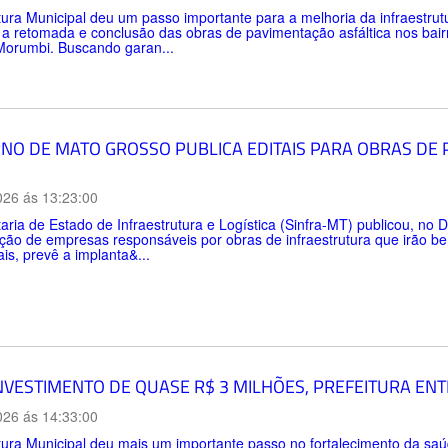
tura Municipal deu um passo importante para a melhoria da infraestru
 a retomada e conclusão das obras de pavimentação asfáltica nos bai
Morumbi. Buscando garan...
NO DE MATO GROSSO PUBLICA EDITAIS PARA OBRAS DE
026 ás 13:23:00
aria de Estado de Infraestrutura e Logística (Sinfra-MT) publicou, no Di
ção de empresas responsáveis por obras de infraestrutura que irão be
ais, prevê a implanta&...
NVESTIMENTO DE QUASE R$ 3 MILHÕES, PREFEITURA EN
026 ás 14:33:00
tura Municipal deu mais um importante passo no fortalecimento da sa