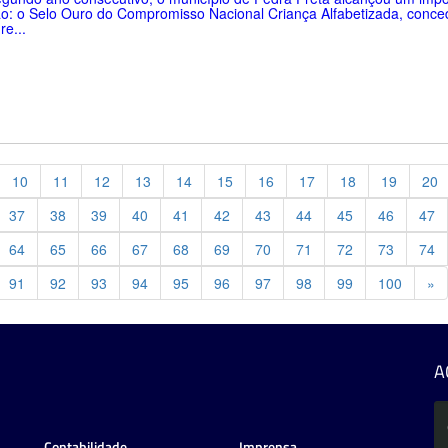
o: o Selo Ouro do Compromisso Nacional Criança Alfabetizada, conce
re...
10
11
12
13
14
15
16
17
18
19
20
37
38
39
40
41
42
43
44
45
46
47
64
65
66
67
68
69
70
71
72
73
74
Pr
91
92
93
94
95
96
97
98
99
100
»
A
Contabilidade
Imprensa