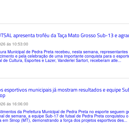
TSAL apresenta troféu da Taça Mato Grosso Sub-13 e agrad
026 ás 10:53:00
itura Municipal de Pedra Preta recebeu, nesta semana, representan
imento e pela celebração de uma importante conquista para o esporte d
l de Cultura, Esportes e Lazer, Vanderlei Sartori, receberam atle...
os esportivos municipais já mostram resultados e equipe Sub
op
026 ás 16:06:00
timentos da Prefeitura Municipal de Pedra Preta no esporte seguem ge
inal de semana, a equipe Sub-17 de futsal de Pedra Preta conquistou 
a em Sinop (MT), demonstrando a força dos projetos esportivos des...