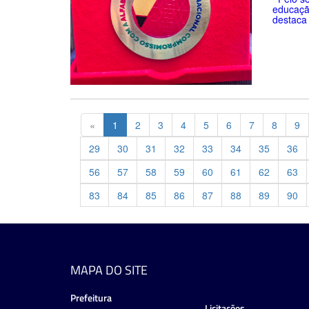
educaçã
destaca 
Previous
«
1
2
3
4
5
6
7
8
9
29
30
31
32
33
34
35
36
56
57
58
59
60
61
62
63
83
84
85
86
87
88
89
90
MAPA DO SITE
Prefeitura
Licitações