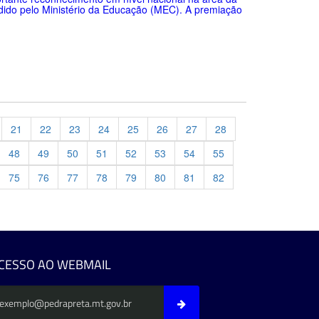
dido pelo Ministério da Educação (MEC). A premiação
21
22
23
24
25
26
27
28
48
49
50
51
52
53
54
55
75
76
77
78
79
80
81
82
evious
CESSO AO WEBMAIL