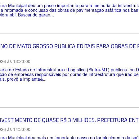
tura Municipal deu um passo importante para a melhoria da infraestru
 a retomada e conclusão das obras de pavimentação asfáltica nos bai
Morumbi. Buscando garan...
NO DE MATO GROSSO PUBLICA EDITAIS PARA OBRAS DE
026 ás 13:23:00
aria de Estado de Infraestrutura e Logística (Sinfra-MT) publicou, no Di
ção de empresas responsáveis por obras de infraestrutura que irão be
ais, prevê a implanta&...
NVESTIMENTO DE QUASE R$ 3 MILHÕES, PREFEITURA EN
026 ás 14:33:00
tura Municipal deu mais um importante passo no fortalecimento da sa