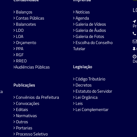
L
Balanços
Notícias
Contas Públicas
Agenda
Balancetes
Galeria de Vídeos
P
LDO
Galeria de Áudios
LOA
Galeria de Fotos
Orçamento
Escolha do Conselho
PPA
Tutelar
RGF
RREO
De
Legislação
Audiências Públicas
Código Tributário
Publicações
Decretos
Estatuto do Servidor
ta
Convênios da Prefeitura
Lei Orgânica
Convocações
Leis
Editais
Lei Complementar
Normativas
Outros
Portarias
Processo Seletivo