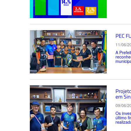
PEC FU
11/06/2
A Prefe
reconhec
municipa
Projet
em Sin
09/06/2
Os inves
último f
realizad