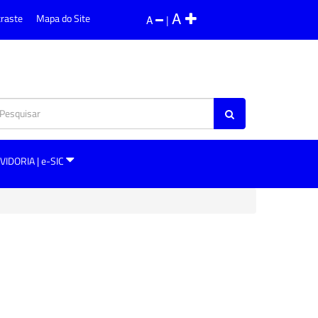
A
traste
Mapa do Site
A
|
VIDORIA | e-SIC