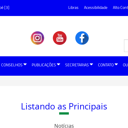
pé [3]
Libras
Acessibilidade
Alto Con
CONSELHOS
PUBLICAÇÕES
SECRETARIAS
CONTATO
OU
Listando as Principais
Notícias