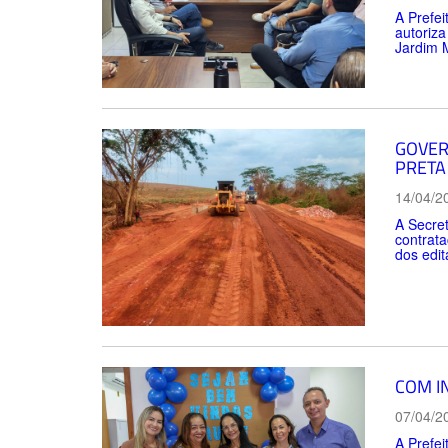
A Prefei
autoriza
Jardim 
GOVER
PRETA
14/04/2
A Secret
contrata
dos edit
COM I
07/04/2
A Prefei