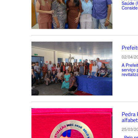
Saúde (U
Consider
Prefei
02/04/2
A Prefe
serviço 
revitali
Pedra 
alfabet
25/03/2
Pelo se