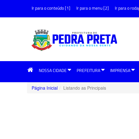
Ir para o conteúdo [1]
Ir para o menu [2]
Ir para o roda
NOSSA CIDADE
PREFEITURA
IMPRENSA
Página Inicial
Listando as Principais