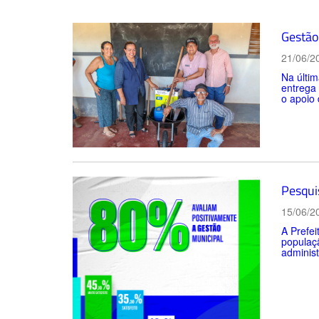
Gestão 
21/06/2
Na últim
entrega
o apoio 
Pesqui
15/06/2
A Prefei
populaçã
administ