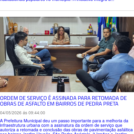
ORDEM DE SERVIÇO É ASSINADA PARA RETOMADA DE
OBRAS DE ASFALTO EM BAIRROS DE PEDRA PRETA
04/05/2026 ás 09:44:00
A Prefeitura Municipal deu um passo importante para a melhoria da
infraestrutura urbana com a assinatura da ordem de serviço que
autoriza a retomada e conclusão das obras de pavimentação asfáltica
nos bairros Jardim Urupês, São Pedro Apóstolo, 3 Irmãos e Jardim