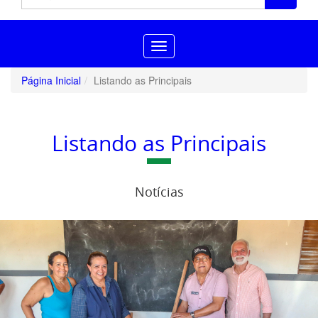
Toggle
navigation
Página Inicial
Listando as Principais
Listando as Principais
Notícias