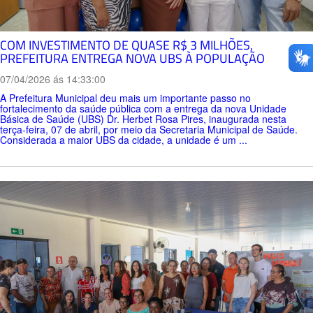
COM INVESTIMENTO DE QUASE R$ 3 MILHÕES,
PREFEITURA ENTREGA NOVA UBS À POPULAÇÃO
07/04/2026 ás 14:33:00
A Prefeitura Municipal deu mais um importante passo no
fortalecimento da saúde pública com a entrega da nova Unidade
Básica de Saúde (UBS) Dr. Herbet Rosa Pires, inaugurada nesta
terça-feira, 07 de abril, por meio da Secretaria Municipal de Saúde.
Considerada a maior UBS da cidade, a unidade é um ...