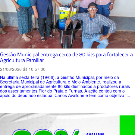
Gestão Municipal entrega cerca de 80 kits para fortalecer a
Agricultura Familiar
21/06/2026 ás 10:57:00
Na última sexta-feira (19/06), a Gestão Municipal, por meio da
Secretaria Municipal de Agricultura e Meio Ambiente, realizou a
entrega de aproximadamente 80 kits destinados a produtores rurais
dos assentamentos Flor do Prata e Furnas. A ação contou com o
apoio do deputado estadual Carlos Avallone e tem como objetivo f...