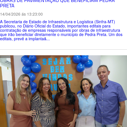
OBRAS DE PAVIMENTAÇÃO QUE BENEFICIAM PEDRA
PRETA
14/04/2026 ás 13:23:00
A Secretaria de Estado de Infraestrutura e Logística (Sinfra-MT)
publicou, no Diário Oficial do Estado, importantes editais para
contratação de empresas responsáveis por obras de infraestrutura
que irão beneficiar diretamente o município de Pedra Preta. Um dos
editais, prevê a implanta&...