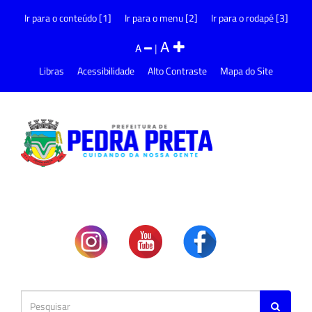
Ir para o conteúdo [1]
Ir para o menu [2]
Ir para o rodapé [3]
A
A
|
Libras
Acessibilidade
Alto Contraste
Mapa do Site