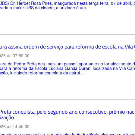
BS) Dr. Herbet Rosa Pires, inaugurada nesta terça-feira, 07 de abril,
ada a maior UBS da cidade, a unidade é um ...
tura assina ordem de serviço para reforma de escola na Vil
026 ás 07:59:00
itura de Pedra Preta deu mais um passo importante no fortalecimento
para a reforma da Escola Luciana Garcia Duran, localizada na Vila C
zação, incluindo reforma completa da estrut...
Preta conquista, pelo segundo ano consecutivo, prêmio nac
ização.
026 ás 14:45:00
gundo ano consecutivo, o município de Pedra Preta alcançou um impo