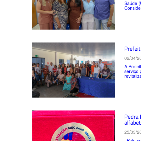
Saúde (U
Consider
Prefei
02/04/2
A Prefe
serviço 
revitali
Pedra 
alfabet
25/03/2
Pelo se