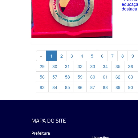
educaçã
destaca 
Previous
«
1
2
3
4
5
6
7
8
9
29
30
31
32
33
34
35
36
56
57
58
59
60
61
62
63
83
84
85
86
87
88
89
90
MAPA DO SITE
Prefeitura
Licitações