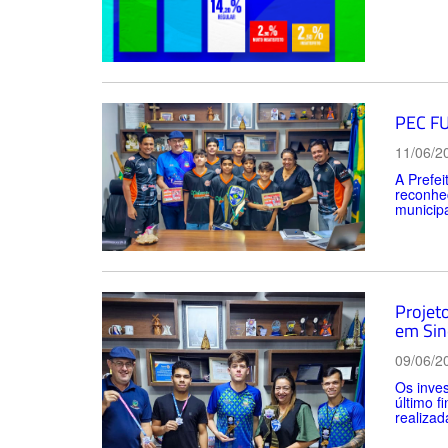
PEC FU
11/06/2
A Prefe
reconhec
municipa
Projet
em Sin
09/06/2
Os inves
último f
realizad