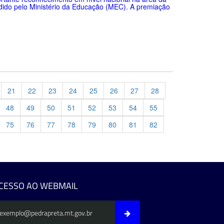
dido pelo Ministério da Educação (MEC). A premiação
21
22
23
24
25
26
27
28
48
49
50
51
52
53
54
55
75
76
77
78
79
80
81
82
evious
CESSO AO WEBMAIL