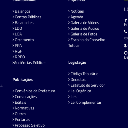
L
Balanços
Notícias
Contas Públicas
Agenda
Balancetes
Galeria de Vídeos
P
LDO
Galeria de Áudios
LOA
Galeria de Fotos
Orçamento
Escolha do Conselho
PPA
Tutelar
RGF
RREO
De
Legislação
Audiências Públicas
Código Tributário
Publicações
Decretos
Estatuto do Servidor
ta
Convênios da Prefeitura
Lei Orgânica
Convocações
Leis
Editais
Lei Complementar
Normativas
Outros
Portarias
Processo Seletivo