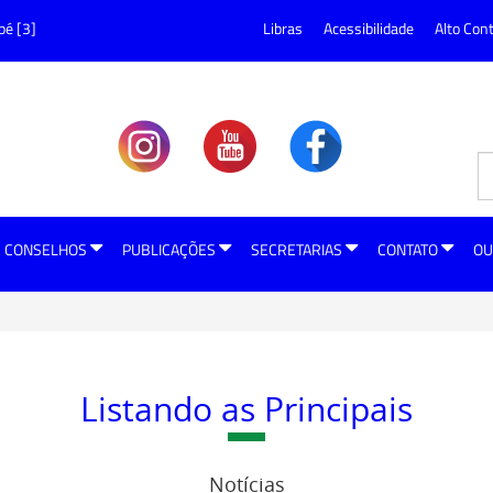
pé [3]
Libras
Acessibilidade
Alto Con
CONSELHOS
PUBLICAÇÕES
SECRETARIAS
CONTATO
OU
Listando as Principais
Notícias