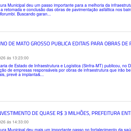
tura Municipal deu um passo importante para a melhoria da infraestru
 a retomada e conclusão das obras de pavimentação asfáltica nos bai
Morumbi. Buscando garan...
NO DE MATO GROSSO PUBLICA EDITAIS PARA OBRAS DE
026 ás 13:23:00
aria de Estado de Infraestrutura e Logística (Sinfra-MT) publicou, no Di
ção de empresas responsáveis por obras de infraestrutura que irão be
ais, prevê a implanta&...
NVESTIMENTO DE QUASE R$ 3 MILHÕES, PREFEITURA EN
026 ás 14:33:00
tura Municipal deu mais um importante passo no fortalecimento da sa