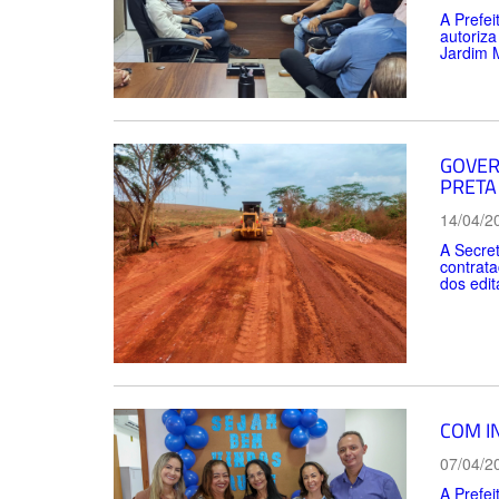
A Prefei
autoriza
Jardim 
GOVER
PRETA
14/04/2
A Secret
contrata
dos edit
COM I
07/04/2
A Prefei