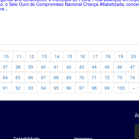
o: o Selo Ouro do Compromisso Nacional Criança Alfabetizada, conce
re...
10
11
12
13
14
15
16
17
18
19
20
37
38
39
40
41
42
43
44
45
46
47
64
65
66
67
68
69
70
71
72
73
74
Pr
91
92
93
94
95
96
97
98
99
100
»
A
Contabilidade
Imprensa