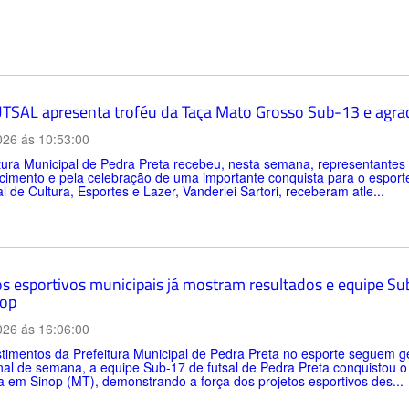
TSAL apresenta troféu da Taça Mato Grosso Sub-13 e agrad
026 ás 10:53:00
itura Municipal de Pedra Preta recebeu, nesta semana, representan
imento e pela celebração de uma importante conquista para o esporte d
l de Cultura, Esportes e Lazer, Vanderlei Sartori, receberam atle...
os esportivos municipais já mostram resultados e equipe Sub
op
026 ás 16:06:00
timentos da Prefeitura Municipal de Pedra Preta no esporte seguem ge
inal de semana, a equipe Sub-17 de futsal de Pedra Preta conquistou 
a em Sinop (MT), demonstrando a força dos projetos esportivos des...