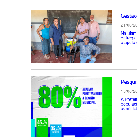
Gestão 
21/06/2
Na últim
entrega
o apoio 
Pesqui
15/06/2
A Prefei
populaçã
administ