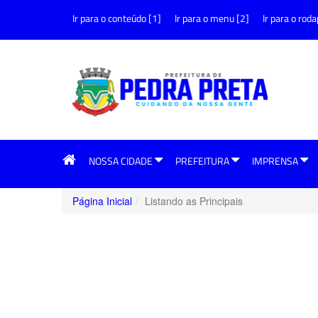
Ir para o conteúdo [1]
Ir para o menu [2]
Ir para o roda
NOSSA CIDADE
PREFEITURA
IMPRENSA
Página Inicial
Listando as Principais