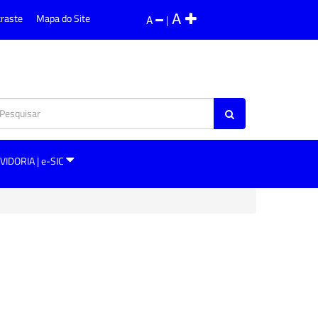
A
traste
Mapa do Site
A
|
VIDORIA | e-SIC