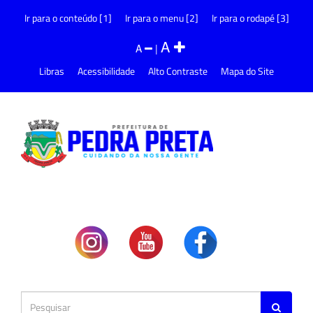
Ir para o conteúdo [1]
Ir para o menu [2]
Ir para o rodapé [3]
A
A
|
Libras
Acessibilidade
Alto Contraste
Mapa do Site