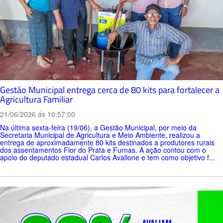
Gestão Municipal entrega cerca de 80 kits para fortalecer a
Agricultura Familiar
21/06/2026 ás 10:57:00
Na última sexta-feira (19/06), a Gestão Municipal, por meio da
Secretaria Municipal de Agricultura e Meio Ambiente, realizou a
entrega de aproximadamente 80 kits destinados a produtores rurais
dos assentamentos Flor do Prata e Furnas. A ação contou com o
apoio do deputado estadual Carlos Avallone e tem como objetivo f...