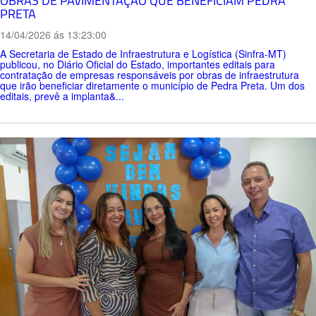
OBRAS DE PAVIMENTAÇÃO QUE BENEFICIAM PEDRA
PRETA
14/04/2026 ás 13:23:00
A Secretaria de Estado de Infraestrutura e Logística (Sinfra-MT)
publicou, no Diário Oficial do Estado, importantes editais para
contratação de empresas responsáveis por obras de infraestrutura
que irão beneficiar diretamente o município de Pedra Preta. Um dos
editais, prevê a implanta&...