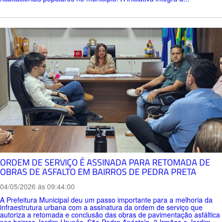
ORDEM DE SERVIÇO É ASSINADA PARA RETOMADA DE
OBRAS DE ASFALTO EM BAIRROS DE PEDRA PRETA
04/05/2026 ás 09:44:00
A Prefeitura Municipal deu um passo importante para a melhoria da
infraestrutura urbana com a assinatura da ordem de serviço que
autoriza a retomada e conclusão das obras de pavimentação asfáltica
nos bairros Jardim Urupês, São Pedro Apóstolo, 3 Irmãos e Jardim