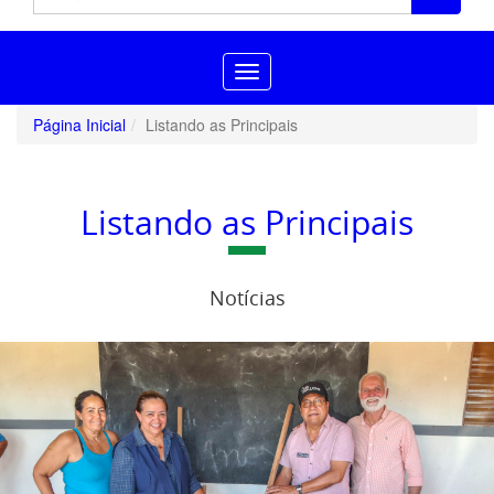
Toggle
navigation
Página Inicial
Listando as Principais
Listando as Principais
Notícias