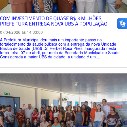
COM INVESTIMENTO DE QUASE R$ 3 MILHÕES,
PREFEITURA ENTREGA NOVA UBS À POPULAÇÃO
07/04/2026 ás 14:33:00
A Prefeitura Municipal deu mais um importante passo no
fortalecimento da saúde pública com a entrega da nova Unidade
Básica de Saúde (UBS) Dr. Herbet Rosa Pires, inaugurada nesta
terça-feira, 07 de abril, por meio da Secretaria Municipal de Saúde.
Considerada a maior UBS da cidade, a unidade é um ...