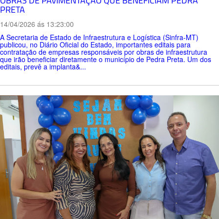
OBRAS DE PAVIMENTAÇÃO QUE BENEFICIAM PEDRA
PRETA
14/04/2026 ás 13:23:00
A Secretaria de Estado de Infraestrutura e Logística (Sinfra-MT)
publicou, no Diário Oficial do Estado, importantes editais para
contratação de empresas responsáveis por obras de infraestrutura
que irão beneficiar diretamente o município de Pedra Preta. Um dos
editais, prevê a implanta&...