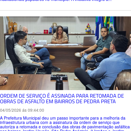
ORDEM DE SERVIÇO É ASSINADA PARA RETOMADA DE
OBRAS DE ASFALTO EM BAIRROS DE PEDRA PRETA
04/05/2026 ás 09:44:00
A Prefeitura Municipal deu um passo importante para a melhoria da
infraestrutura urbana com a assinatura da ordem de serviço que
autoriza a retomada e conclusão das obras de pavimentação asfáltica
nos bairros Jardim Urupês, São Pedro Apóstolo, 3 Irmãos e Jardim