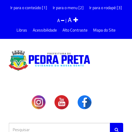
Ir para o conteúdo [1]
Ir para o menu [2]
Ir para o rodapé [3]
A
A
|
Libras
Acessibilidade
Alto Contraste
Mapa do Site