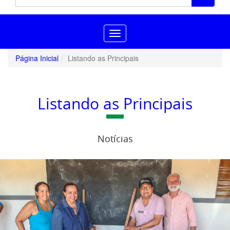
Toggle
navigation
Página Inicial
Listando as Principais
Listando as Principais
Notícias