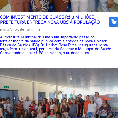
COM INVESTIMENTO DE QUASE R$ 3 MILHÕES,
PREFEITURA ENTREGA NOVA UBS À POPULAÇÃO
07/04/2026 ás 14:33:00
A Prefeitura Municipal deu mais um importante passo no
fortalecimento da saúde pública com a entrega da nova Unidade
Básica de Saúde (UBS) Dr. Herbet Rosa Pires, inaugurada nesta
terça-feira, 07 de abril, por meio da Secretaria Municipal de Saúde.
Considerada a maior UBS da cidade, a unidade é um ...