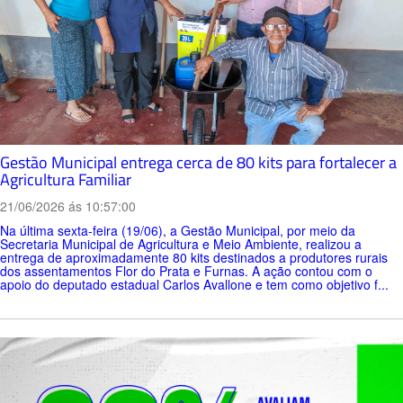
Gestão Municipal entrega cerca de 80 kits para fortalecer a
Agricultura Familiar
21/06/2026 ás 10:57:00
Na última sexta-feira (19/06), a Gestão Municipal, por meio da
Secretaria Municipal de Agricultura e Meio Ambiente, realizou a
entrega de aproximadamente 80 kits destinados a produtores rurais
dos assentamentos Flor do Prata e Furnas. A ação contou com o
apoio do deputado estadual Carlos Avallone e tem como objetivo f...