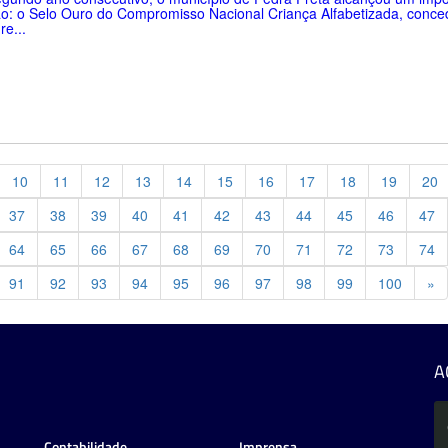
o: o Selo Ouro do Compromisso Nacional Criança Alfabetizada, conce
re...
10
11
12
13
14
15
16
17
18
19
20
37
38
39
40
41
42
43
44
45
46
47
64
65
66
67
68
69
70
71
72
73
74
Pr
91
92
93
94
95
96
97
98
99
100
»
A
Contabilidade
Imprensa