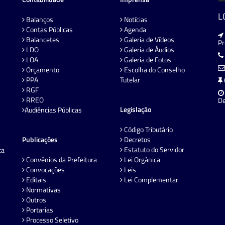
L
Balanços
Notícias
Contas Públicas
Agenda
Balancetes
Galeria de Vídeos
P
LDO
Galeria de Áudios
LOA
Galeria de Fotos
Orçamento
Escolha do Conselho
PPA
Tutelar
RGF
RREO
De
Legislação
Audiências Públicas
Código Tributário
Publicações
Decretos
Estatuto do Servidor
ta
Convênios da Prefeitura
Lei Orgânica
Convocações
Leis
Editais
Lei Complementar
Normativas
Outros
Portarias
Processo Seletivo