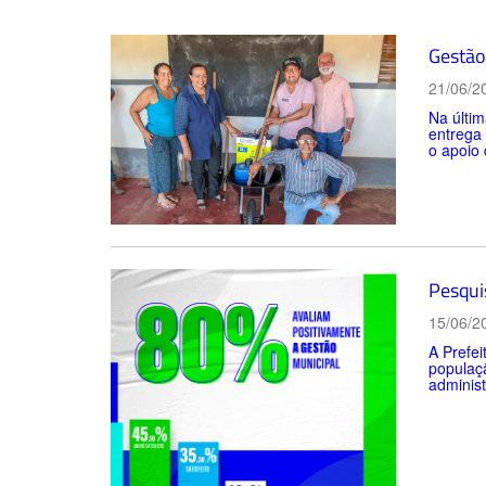
Gestão 
21/06/2
Na últim
entrega
o apoio 
Pesqui
15/06/2
A Prefei
populaçã
administ