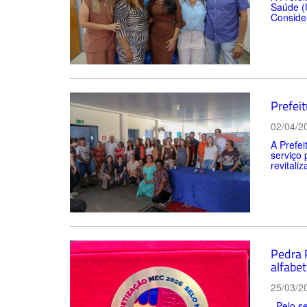
Saúde (U
Consider
Prefei
02/04/2
A Prefe
serviço 
revitali
Pedra 
alfabet
25/03/2
Pelo se