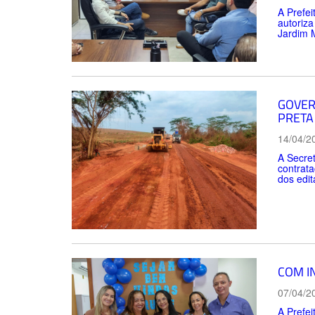
A Prefei
autoriza
Jardim 
GOVER
PRETA
14/04/2
A Secret
contrata
dos edit
COM I
07/04/2
A Prefei