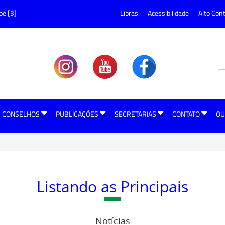
pé [3]
Libras
Acessibilidade
Alto Con
CONSELHOS
PUBLICAÇÕES
SECRETARIAS
CONTATO
OU
Listando as Principais
Notícias