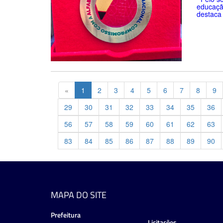
educaçã
destaca 
Previous
«
1
2
3
4
5
6
7
8
9
29
30
31
32
33
34
35
36
56
57
58
59
60
61
62
63
83
84
85
86
87
88
89
90
MAPA DO SITE
Prefeitura
Licitações