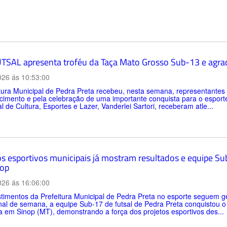
TSAL apresenta troféu da Taça Mato Grosso Sub-13 e agrad
026 ás 10:53:00
itura Municipal de Pedra Preta recebeu, nesta semana, representan
imento e pela celebração de uma importante conquista para o esporte d
l de Cultura, Esportes e Lazer, Vanderlei Sartori, receberam atle...
os esportivos municipais já mostram resultados e equipe Sub
op
026 ás 16:06:00
timentos da Prefeitura Municipal de Pedra Preta no esporte seguem ge
inal de semana, a equipe Sub-17 de futsal de Pedra Preta conquistou 
a em Sinop (MT), demonstrando a força dos projetos esportivos des...