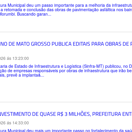
tura Municipal deu um passo importante para a melhoria da infraestru
 a retomada e conclusão das obras de pavimentação asfáltica nos bai
Morumbi. Buscando garan...
NO DE MATO GROSSO PUBLICA EDITAIS PARA OBRAS DE
026 ás 13:23:00
aria de Estado de Infraestrutura e Logística (Sinfra-MT) publicou, no Di
ção de empresas responsáveis por obras de infraestrutura que irão be
ais, prevê a implanta&...
NVESTIMENTO DE QUASE R$ 3 MILHÕES, PREFEITURA EN
026 ás 14:33:00
tura Municipal deu mais um importante passo no fortalecimento da sa