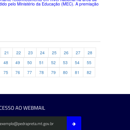
dido pelo Ministério da Educação (MEC). A premiação
21
22
23
24
25
26
27
28
48
49
50
51
52
53
54
55
75
76
77
78
79
80
81
82
evious
CESSO AO WEBMAIL