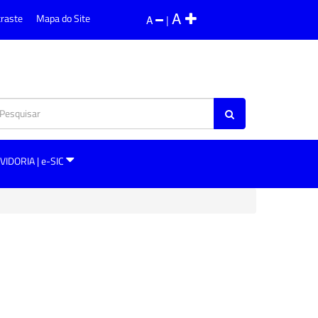
A
traste
Mapa do Site
A
|
VIDORIA | e-SIC