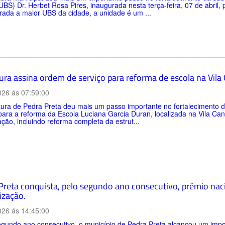
BS) Dr. Herbet Rosa Pires, inaugurada nesta terça-feira, 07 de abril,
ada a maior UBS da cidade, a unidade é um ...
tura assina ordem de serviço para reforma de escola na Vil
026 ás 07:59:00
itura de Pedra Preta deu mais um passo importante no fortalecimento
para a reforma da Escola Luciana Garcia Duran, localizada na Vila C
zação, incluindo reforma completa da estrut...
Preta conquista, pelo segundo ano consecutivo, prêmio nac
ização.
026 ás 14:45:00
gundo ano consecutivo, o município de Pedra Preta alcançou um impo