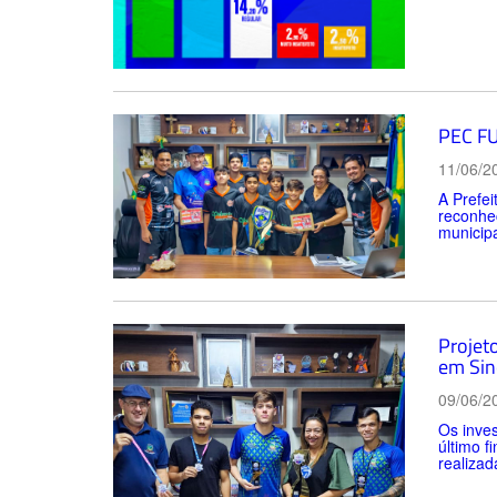
PEC FU
11/06/2
A Prefe
reconhec
municipa
Projet
em Sin
09/06/2
Os inves
último f
realizad