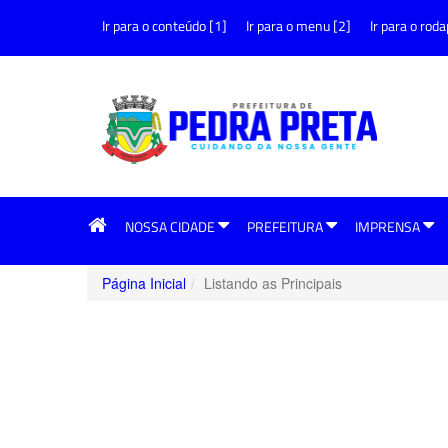
Ir para o conteúdo [1]
Ir para o menu [2]
Ir para o roda
NOSSA CIDADE
PREFEITURA
IMPRENSA
Página Inicial
Listando as Principais