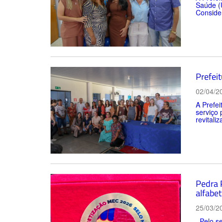
Saúde (U
Consider
Prefei
02/04/2
A Prefe
serviço 
revitali
Pedra 
alfabet
25/03/2
Pelo se