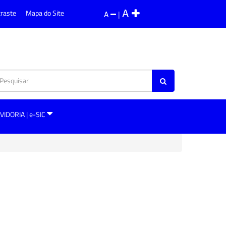
A
traste
Mapa do Site
A
|
VIDORIA | e-SIC