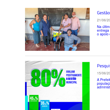
Gestão 
21/06/2
Na últim
entrega
o apoio 
Pesqui
15/06/2
A Prefei
populaçã
administ