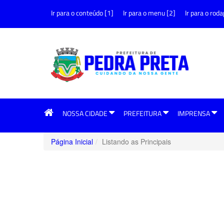
Ir para o conteúdo [1]
Ir para o menu [2]
Ir para o roda
NOSSA CIDADE
PREFEITURA
IMPRENSA
Página Inicial
Listando as Principais