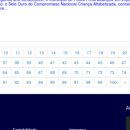
o: o Selo Ouro do Compromisso Nacional Criança Alfabetizada, conce
re...
10
11
12
13
14
15
16
17
18
19
20
37
38
39
40
41
42
43
44
45
46
47
64
65
66
67
68
69
70
71
72
73
74
Pr
91
92
93
94
95
96
97
98
99
100
»
A
Contabilidade
Imprensa