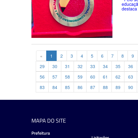
educaçã
destaca 
Previous
«
1
2
3
4
5
6
7
8
9
29
30
31
32
33
34
35
36
56
57
58
59
60
61
62
63
83
84
85
86
87
88
89
90
MAPA DO SITE
Prefeitura
Licitações