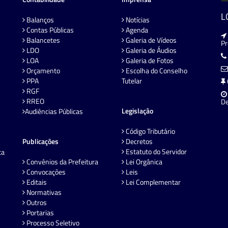
L
Balanços
Notícias
Contas Públicas
Agenda
Balancetes
Galeria de Vídeos
P
LDO
Galeria de Áudios
LOA
Galeria de Fotos
Orçamento
Escolha do Conselho
PPA
Tutelar
RGF
RREO
De
Legislação
Audiências Públicas
Código Tributário
Publicações
Decretos
Estatuto do Servidor
ta
Convênios da Prefeitura
Lei Orgânica
Convocações
Leis
Editais
Lei Complementar
Normativas
Outros
Portarias
Processo Seletivo