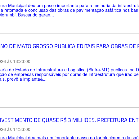
tura Municipal deu um passo importante para a melhoria da infraestru
 a retomada e conclusão das obras de pavimentação asfáltica nos bai
Morumbi. Buscando garan...
NO DE MATO GROSSO PUBLICA EDITAIS PARA OBRAS DE
026 ás 13:23:00
aria de Estado de Infraestrutura e Logística (Sinfra-MT) publicou, no Di
ção de empresas responsáveis por obras de infraestrutura que irão be
ais, prevê a implanta&...
NVESTIMENTO DE QUASE R$ 3 MILHÕES, PREFEITURA EN
026 ás 14:33:00
tura Municipal deu mais um importante passo no fortalecimento da sa