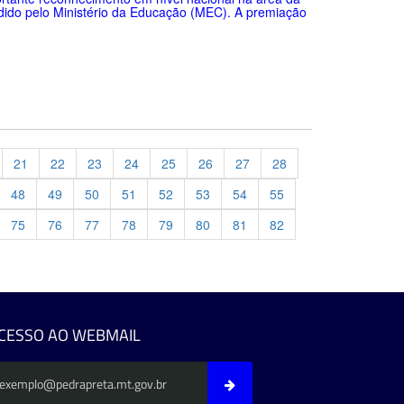
dido pelo Ministério da Educação (MEC). A premiação
21
22
23
24
25
26
27
28
48
49
50
51
52
53
54
55
75
76
77
78
79
80
81
82
evious
CESSO AO WEBMAIL