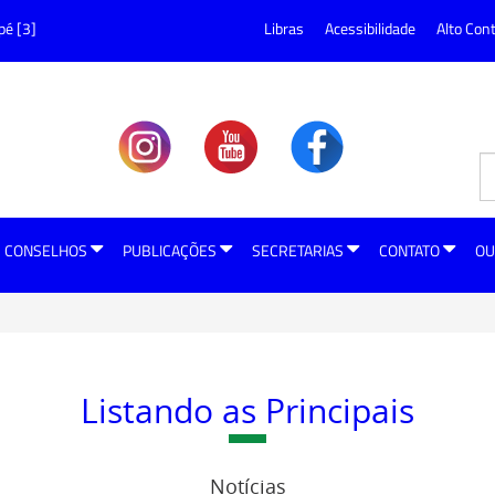
pé [3]
Libras
Acessibilidade
Alto Con
CONSELHOS
PUBLICAÇÕES
SECRETARIAS
CONTATO
OU
Listando as Principais
Notícias