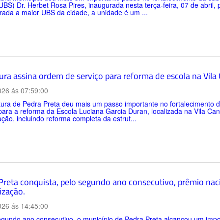
BS) Dr. Herbet Rosa Pires, inaugurada nesta terça-feira, 07 de abril,
ada a maior UBS da cidade, a unidade é um ...
tura assina ordem de serviço para reforma de escola na Vil
026 ás 07:59:00
itura de Pedra Preta deu mais um passo importante no fortalecimento
para a reforma da Escola Luciana Garcia Duran, localizada na Vila C
zação, incluindo reforma completa da estrut...
Preta conquista, pelo segundo ano consecutivo, prêmio nac
ização.
026 ás 14:45:00
gundo ano consecutivo, o município de Pedra Preta alcançou um impo