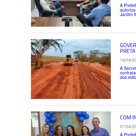
A Prefei
autoriza
Jardim 
GOVER
PRETA
14/04/2
A Secret
contrata
dos edit
COM I
07/04/2
A Prefei