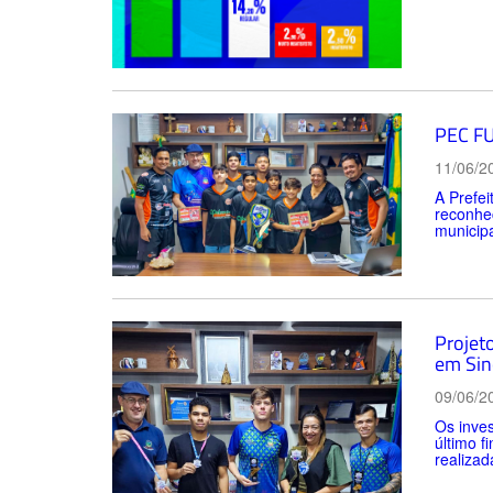
PEC FU
11/06/2
A Prefe
reconhec
municipa
Projet
em Sin
09/06/2
Os inves
último f
realizad