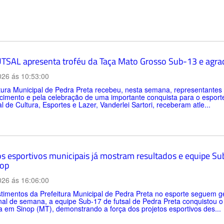
TSAL apresenta troféu da Taça Mato Grosso Sub-13 e agrad
026 ás 10:53:00
itura Municipal de Pedra Preta recebeu, nesta semana, representan
imento e pela celebração de uma importante conquista para o esporte d
l de Cultura, Esportes e Lazer, Vanderlei Sartori, receberam atle...
os esportivos municipais já mostram resultados e equipe Sub
op
026 ás 16:06:00
timentos da Prefeitura Municipal de Pedra Preta no esporte seguem ge
inal de semana, a equipe Sub-17 de futsal de Pedra Preta conquistou 
a em Sinop (MT), demonstrando a força dos projetos esportivos des...