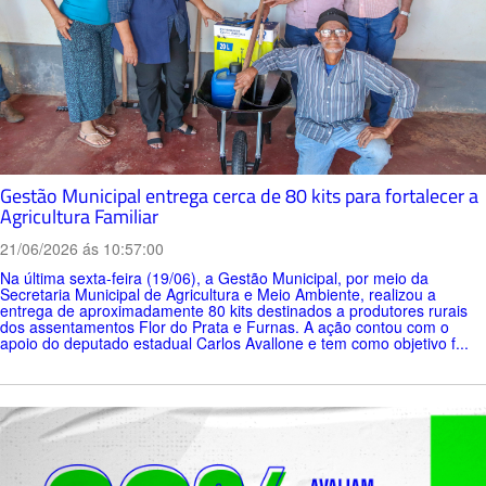
Gestão Municipal entrega cerca de 80 kits para fortalecer a
Agricultura Familiar
21/06/2026 ás 10:57:00
Na última sexta-feira (19/06), a Gestão Municipal, por meio da
Secretaria Municipal de Agricultura e Meio Ambiente, realizou a
entrega de aproximadamente 80 kits destinados a produtores rurais
dos assentamentos Flor do Prata e Furnas. A ação contou com o
apoio do deputado estadual Carlos Avallone e tem como objetivo f...