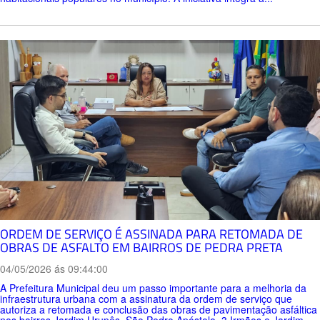
ORDEM DE SERVIÇO É ASSINADA PARA RETOMADA DE
OBRAS DE ASFALTO EM BAIRROS DE PEDRA PRETA
04/05/2026 ás 09:44:00
A Prefeitura Municipal deu um passo importante para a melhoria da
infraestrutura urbana com a assinatura da ordem de serviço que
autoriza a retomada e conclusão das obras de pavimentação asfáltica
nos bairros Jardim Urupês, São Pedro Apóstolo, 3 Irmãos e Jardim