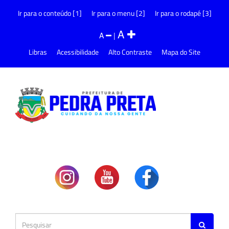
Ir para o conteúdo [1]
Ir para o menu [2]
Ir para o rodapé [3]
A
A
|
Libras
Acessibilidade
Alto Contraste
Mapa do Site