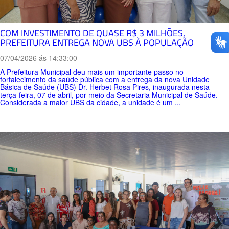
COM INVESTIMENTO DE QUASE R$ 3 MILHÕES,
PREFEITURA ENTREGA NOVA UBS À POPULAÇÃO
07/04/2026 ás 14:33:00
A Prefeitura Municipal deu mais um importante passo no
fortalecimento da saúde pública com a entrega da nova Unidade
Básica de Saúde (UBS) Dr. Herbet Rosa Pires, inaugurada nesta
terça-feira, 07 de abril, por meio da Secretaria Municipal de Saúde.
Considerada a maior UBS da cidade, a unidade é um ...