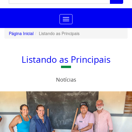
Toggle
navigation
Página Inicial
Listando as Principais
Listando as Principais
Notícias