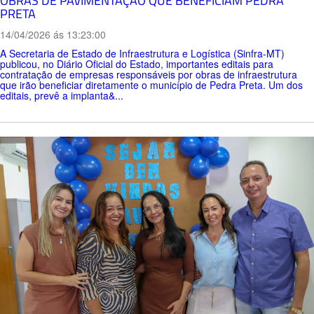
OBRAS DE PAVIMENTAÇÃO QUE BENEFICIAM PEDRA
PRETA
14/04/2026 ás 13:23:00
A Secretaria de Estado de Infraestrutura e Logística (Sinfra-MT)
publicou, no Diário Oficial do Estado, importantes editais para
contratação de empresas responsáveis por obras de infraestrutura
que irão beneficiar diretamente o município de Pedra Preta. Um dos
editais, prevê a implanta&...