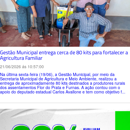
Gestão Municipal entrega cerca de 80 kits para fortalecer a
Agricultura Familiar
21/06/2026 ás 10:57:00
Na última sexta-feira (19/06), a Gestão Municipal, por meio da
Secretaria Municipal de Agricultura e Meio Ambiente, realizou a
entrega de aproximadamente 80 kits destinados a produtores rurais
dos assentamentos Flor do Prata e Furnas. A ação contou com o
apoio do deputado estadual Carlos Avallone e tem como objetivo f...