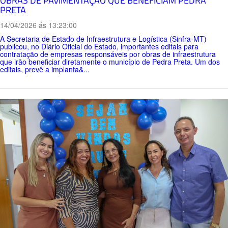
OBRAS DE PAVIMENTAÇÃO QUE BENEFICIAM PEDRA
PRETA
14/04/2026 ás 13:23:00
A Secretaria de Estado de Infraestrutura e Logística (Sinfra-MT)
publicou, no Diário Oficial do Estado, importantes editais para
contratação de empresas responsáveis por obras de infraestrutura
que irão beneficiar diretamente o município de Pedra Preta. Um dos
editais, prevê a implanta&...