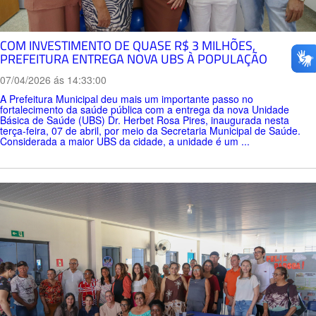
COM INVESTIMENTO DE QUASE R$ 3 MILHÕES,
PREFEITURA ENTREGA NOVA UBS À POPULAÇÃO
07/04/2026 ás 14:33:00
A Prefeitura Municipal deu mais um importante passo no
fortalecimento da saúde pública com a entrega da nova Unidade
Básica de Saúde (UBS) Dr. Herbet Rosa Pires, inaugurada nesta
terça-feira, 07 de abril, por meio da Secretaria Municipal de Saúde.
Considerada a maior UBS da cidade, a unidade é um ...