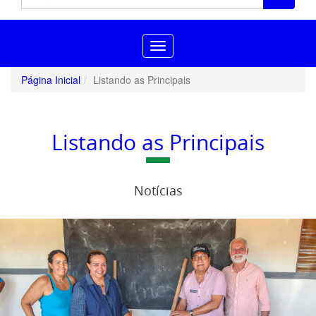
Toggle
navigation
Página Inicial
Listando as Principais
Listando as Principais
Notícias