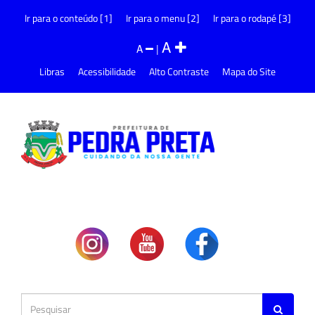
Ir para o conteúdo [1]
Ir para o menu [2]
Ir para o rodapé [3]
A
A
|
Libras
Acessibilidade
Alto Contraste
Mapa do Site