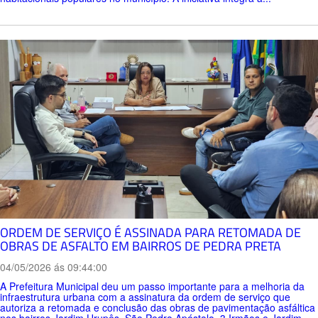
ORDEM DE SERVIÇO É ASSINADA PARA RETOMADA DE
OBRAS DE ASFALTO EM BAIRROS DE PEDRA PRETA
04/05/2026 ás 09:44:00
A Prefeitura Municipal deu um passo importante para a melhoria da
infraestrutura urbana com a assinatura da ordem de serviço que
autoriza a retomada e conclusão das obras de pavimentação asfáltica
nos bairros Jardim Urupês, São Pedro Apóstolo, 3 Irmãos e Jardim