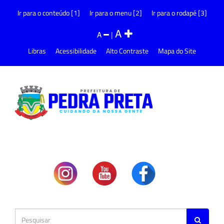
Ir para o conteúdo [1]
Ir para o menu [2]
Ir para o rodapé [3]
A
A
|
Libras
Acessibilidade
Alto Contraste
Mapa do Site