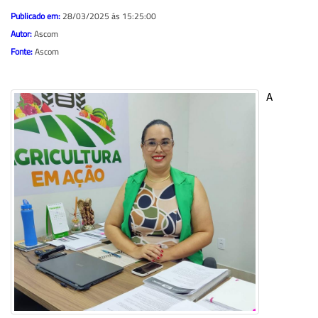
Publicado em:
28/03/2025 ás 15:25:00
Autor:
Ascom
Fonte:
Ascom
A