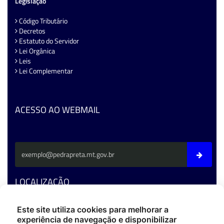
Legislação
Código Tributário
Decretos
Estatuto do Servidor
Lei Orgânica
Leis
Lei Complementar
ACESSO AO WEBMAIL
LOCALIZAÇÃO
Av. Fernando C. Da Costa - CEP: 78795-000 - Pedra Preta/MT
Este site utiliza cookies para melhorar a
experiência de navegação e disponibilizar
Fone: (66) 3486-4400