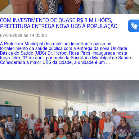
COM INVESTIMENTO DE QUASE R$ 3 MILHÕES,
PREFEITURA ENTREGA NOVA UBS À POPULAÇÃO
07/04/2026 ás 14:33:00
A Prefeitura Municipal deu mais um importante passo no
fortalecimento da saúde pública com a entrega da nova Unidade
Básica de Saúde (UBS) Dr. Herbet Rosa Pires, inaugurada nesta
terça-feira, 07 de abril, por meio da Secretaria Municipal de Saúde.
Considerada a maior UBS da cidade, a unidade é um ...