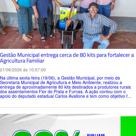
Gestão Municipal entrega cerca de 80 kits para fortalecer a
Agricultura Familiar
21/06/2026 ás 10:57:00
Na última sexta-feira (19/06), a Gestão Municipal, por meio da
Secretaria Municipal de Agricultura e Meio Ambiente, realizou a
entrega de aproximadamente 80 kits destinados a produtores rurais
dos assentamentos Flor do Prata e Furnas. A ação contou com o
apoio do deputado estadual Carlos Avallone e tem como objetivo f...