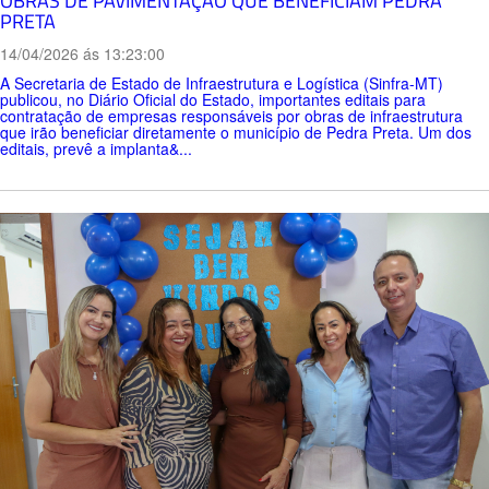
OBRAS DE PAVIMENTAÇÃO QUE BENEFICIAM PEDRA
PRETA
14/04/2026 ás 13:23:00
A Secretaria de Estado de Infraestrutura e Logística (Sinfra-MT)
publicou, no Diário Oficial do Estado, importantes editais para
contratação de empresas responsáveis por obras de infraestrutura
que irão beneficiar diretamente o município de Pedra Preta. Um dos
editais, prevê a implanta&...