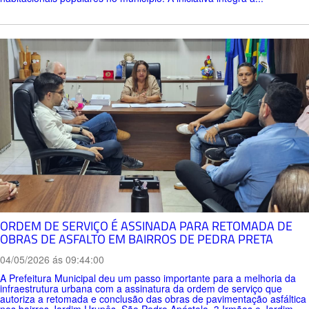
ORDEM DE SERVIÇO É ASSINADA PARA RETOMADA DE
OBRAS DE ASFALTO EM BAIRROS DE PEDRA PRETA
04/05/2026 ás 09:44:00
A Prefeitura Municipal deu um passo importante para a melhoria da
infraestrutura urbana com a assinatura da ordem de serviço que
autoriza a retomada e conclusão das obras de pavimentação asfáltica
nos bairros Jardim Urupês, São Pedro Apóstolo, 3 Irmãos e Jardim