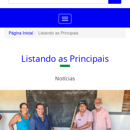
Toggle
navigation
Página Inicial
Listando as Principais
Listando as Principais
Notícias