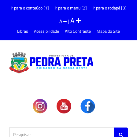
Ir para o conteúdo [1]
Ir para o menu [2]
Ir para o rodapé [3]
A
A
|
Libras
Acessibilidade
Alto Contraste
Mapa do Site