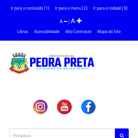
Ir para o conteúdo [1]
Ir para o menu [2]
Ir para o rodapé [3]
A
A
|
Libras
Acessibilidade
Alto Contraste
Mapa do Site