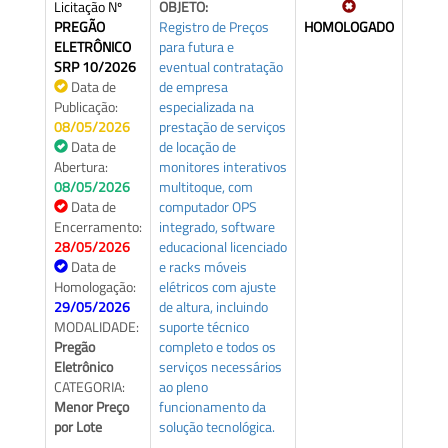
Licitação Nº
OBJETO:
PREGÃO
Registro de Preços
HOMOLOGADO
ELETRÔNICO
para futura e
SRP 10/2026
eventual contratação
Data de
de empresa
Publicação:
especializada na
08/05/2026
prestação de serviços
Data de
de locação de
Abertura:
monitores interativos
08/05/2026
multitoque, com
Data de
computador OPS
Encerramento:
integrado, software
28/05/2026
educacional licenciado
Data de
e racks móveis
Homologação:
elétricos com ajuste
29/05/2026
de altura, incluindo
MODALIDADE:
suporte técnico
Pregão
completo e todos os
Eletrônico
serviços necessários
CATEGORIA:
ao pleno
Menor Preço
funcionamento da
por Lote
solução tecnológica.