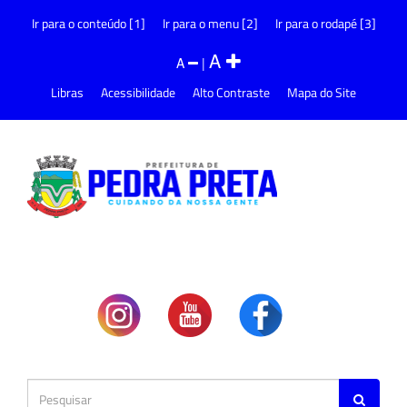
Ir para o conteúdo [1]
Ir para o menu [2]
Ir para o rodapé [3]
A
A
|
Libras
Acessibilidade
Alto Contraste
Mapa do Site