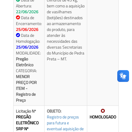
Abertura:
bem como a aquisição
22/06/2026
de vasilhames
Data de
(botijões) destinados
Encerramento:
ao armazenamento
25/06/2026
do produto, para
Data de
atender às
Homologação:
necessidades das
25/06/2026
diversas Secretarias
MODALIDADE:
do Município de Pedra
Pregão
Preta – MT.
Eletrônico
CATEGORIA:
MENOR
PREÇO POR
ITEM -
Registro de
Preço
Licitação Nº
OBJETO:
PREGÃO
Registro de preços
HOMOLOGADO
ELETRÔNICO
para futura e
SRP Nº
eventual aquisição de