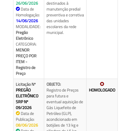
26/06/2026
destinados à
Data de
manutenção predial
Homologação:
preventiva e corretiva
14/06/2026
das unidades
MODALIDADE:
escolares da rede
Pregão
municipal.
Eletrônico
CATEGORIA:
MENOR
PREÇO POR
ITEM -
Registro de
Preço
Licitação Nº
OBJETO:
PREGÃO
Registro de Preços
HOMOLOGADO
ELETRÔNICO
para futura e
SRP Nº
eventual aquisição de
09/2026
Gás Liquefeito de
Data de
Petróleo (GLP),
Publicação:
acondicionado em
08/06/2026
botijões de 13 kg e
Data de
cilindros de 45 kg,