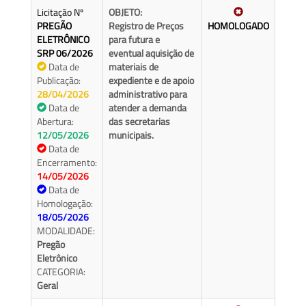
Licitação Nº
OBJETO:
PREGÃO
Registro de Preços
HOMOLOGADO
ELETRÔNICO
para futura e
SRP 06/2026
eventual aquisição de
Data de
materiais de
Publicação:
expediente e de apoio
28/04/2026
administrativo para
Data de
atender a demanda
Abertura:
das secretarias
12/05/2026
municipais.
Data de
Encerramento:
14/05/2026
Data de
Homologação:
18/05/2026
MODALIDADE:
Pregão
Eletrônico
CATEGORIA:
Geral