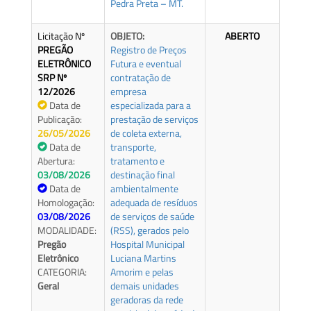
Pedra Preta – MT.
Licitação Nº
OBJETO:
ABERTO
PREGÃO
Registro de Preços
ELETRÔNICO
Futura e eventual
SRP Nº
contratação de
12/2026
empresa
Data de
especializada para a
Publicação:
prestação de serviços
26/05/2026
de coleta externa,
Data de
transporte,
Abertura:
tratamento e
03/08/2026
destinação final
Data de
ambientalmente
Homologação:
adequada de resíduos
03/08/2026
de serviços de saúde
MODALIDADE:
(RSS), gerados pelo
Pregão
Hospital Municipal
Eletrônico
Luciana Martins
CATEGORIA:
Amorim e pelas
Geral
demais unidades
geradoras da rede