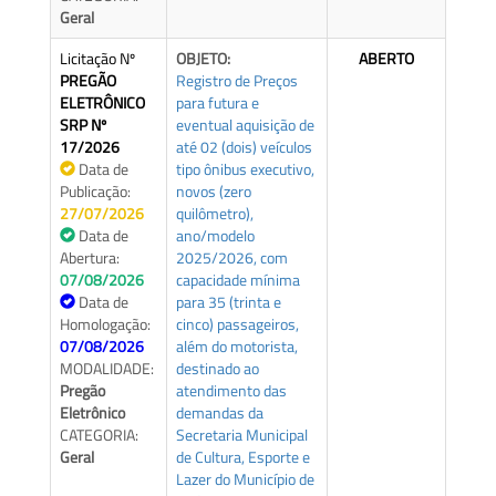
Geral
Licitação Nº
OBJETO:
ABERTO
PREGÃO
Registro de Preços
ELETRÔNICO
para futura e
SRP Nº
eventual aquisição de
17/2026
até 02 (dois) veículos
Data de
tipo ônibus executivo,
Publicação:
novos (zero
27/07/2026
quilômetro),
Data de
ano/modelo
Abertura:
2025/2026, com
07/08/2026
capacidade mínima
Data de
para 35 (trinta e
Homologação:
cinco) passageiros,
07/08/2026
além do motorista,
MODALIDADE:
destinado ao
Pregão
atendimento das
Eletrônico
demandas da
CATEGORIA:
Secretaria Municipal
Geral
de Cultura, Esporte e
Lazer do Município de