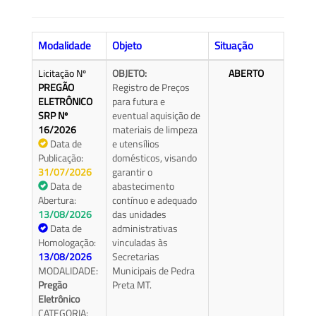
Modalidade
Objeto
Situação
Licitação Nº
OBJETO:
ABERTO
PREGÃO
Registro de Preços
ELETRÔNICO
para futura e
SRP Nº
eventual aquisição de
16/2026
materiais de limpeza
Data de
e utensílios
Publicação:
domésticos, visando
31/07/2026
garantir o
Data de
abastecimento
Abertura:
contínuo e adequado
13/08/2026
das unidades
Data de
administrativas
Homologação:
vinculadas às
13/08/2026
Secretarias
MODALIDADE:
Municipais de Pedra
Pregão
Preta MT.
Eletrônico
CATEGORIA: