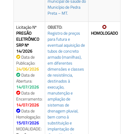
municipal de saúde do
Município de Pedra
Preta – MT.
Licitação Nº
OBJETO:
PREGÃO
Registro de preços
HOMOLOGADO
ELETRÔNICO
para futura e
SRP Nº
eventual aquisição de
14/2026
tubos de concreto
Data de
armado (manilhas),
Publicação:
em diferentes
24/06/2026
dimensões e classes
Data de
de resistência,
Abertura:
destinados à
14/07/2026
execução,
Data de
manutenção e
Encerramento:
ampliação de
14/07/2026
sistemas de
Data de
drenagem pluvial,
Homologação:
bem como à
15/07/2026
substituição e
MODALIDADE:
implantação de