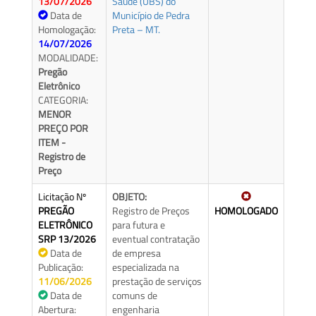
13/07/2026
Saúde (UBS) do
Data de
Município de Pedra
Homologação:
Preta – MT.
14/07/2026
MODALIDADE:
Pregão
Eletrônico
CATEGORIA:
MENOR
PREÇO POR
ITEM -
Registro de
Preço
Licitação Nº
OBJETO:
PREGÃO
Registro de Preços
HOMOLOGADO
ELETRÔNICO
para futura e
SRP 13/2026
eventual contratação
Data de
de empresa
Publicação:
especializada na
11/06/2026
prestação de serviços
Data de
comuns de
Abertura:
engenharia