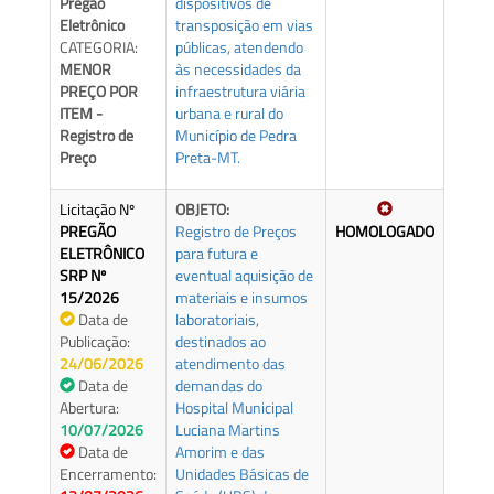
Pregão
dispositivos de
Eletrônico
transposição em vias
CATEGORIA:
públicas, atendendo
MENOR
às necessidades da
PREÇO POR
infraestrutura viária
ITEM -
urbana e rural do
Registro de
Município de Pedra
Preço
Preta-MT.
Licitação Nº
OBJETO:
PREGÃO
Registro de Preços
HOMOLOGADO
ELETRÔNICO
para futura e
SRP Nº
eventual aquisição de
15/2026
materiais e insumos
Data de
laboratoriais,
Publicação:
destinados ao
24/06/2026
atendimento das
Data de
demandas do
Abertura:
Hospital Municipal
10/07/2026
Luciana Martins
Data de
Amorim e das
Encerramento:
Unidades Básicas de