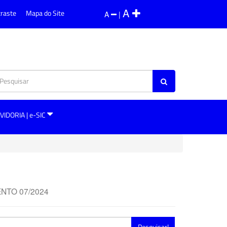
A
traste
Mapa do Site
A
|
VIDORIA | e-SIC
NTO 07/2024
Pesquisar!