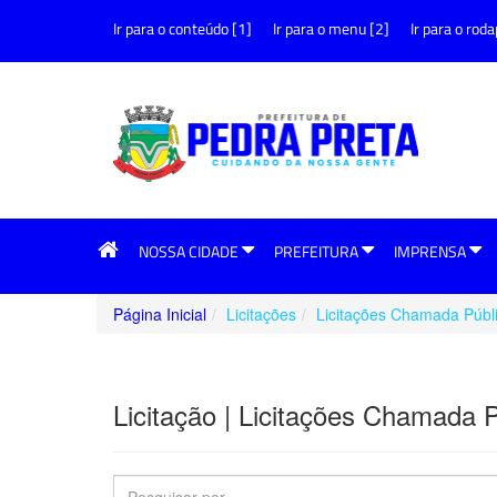
Ir para o conteúdo [1]
Ir para o menu [2]
Ir para o roda
NOSSA CIDADE
PREFEITURA
IMPRENSA
Página Inicial
Licitações
Licitações Chamada Públ
Licitação | Licitações Chamada