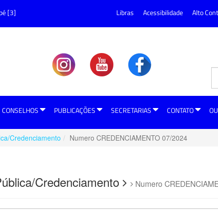
pé [3]
Libras
Acessibilidade
Alto Con
CONSELHOS
PUBLICAÇÕES
SECRETARIAS
CONTATO
OU
ica/Credenciamento
Numero CREDENCIAMENTO 07/2024
 Pública/Credenciamento
Numero CREDENCIAME