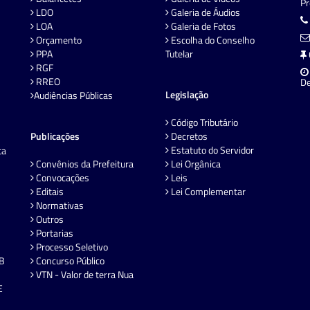
P
LDO
Galeria de Áudios
LOA
Galeria de Fotos
Orçamento
Escolha do Conselho
PPA
Tutelar
RGF
RREO
De
Legislação
Audiências Públicas
Código Tributário
Publicações
Decretos
Estatuto do Servidor
ta
Convênios da Prefeitura
Lei Orgânica
Convocações
Leis
Editais
Lei Complementar
Normativas
Outros
Portarias
Processo Seletivo
EB
Concurso Público
VTN - Valor de terra Nua
E