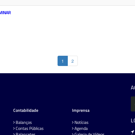
MINAR
1
2
A
Contabilidade
Imprensa
L
Balanços
Notícias
Contas Públicas
Agenda
Balancetes
Galeria de Vídeos