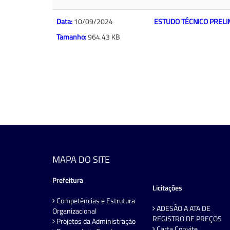
Data:
10/09/2024
ESTUDO TÉCNICO PRELI
Tamanho:
964.43 KB
MAPA DO SITE
Prefeitura
Licitações
Competências e Estrutura
ADESÃO A ATA DE
Organizacional
REGISTRO DE PREÇOS
Projetos da Administração
Carta Convite