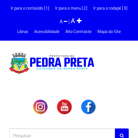
Ir para o conteúdo [1]
Ir para o menu [2]
Ir para o rodapé [3]
A
A
|
Libras
Acessibilidade
Alto Contraste
Mapa do Site