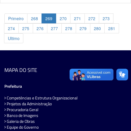
Primeiro
268
269
270
271
272
273
274
275
276
277
278
279
280
281
Ultimo
MAPA DO SITE
Prefeitura
Competências e Estrutura Organizacional
Projetos da Administração
Procuradoria Geral
Banco de Imagens
Galeria de Obras
Equipe do Governo