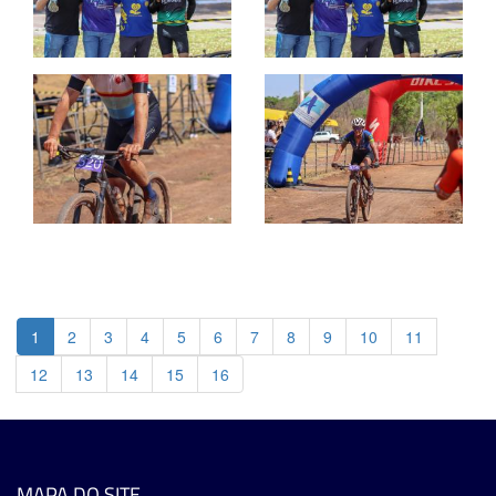
1
2
3
4
5
6
7
8
9
10
11
12
13
14
15
16
MAPA DO SITE