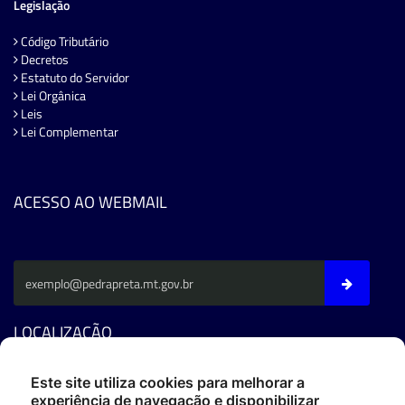
Legislação
Código Tributário
Decretos
Estatuto do Servidor
Lei Orgânica
Leis
Lei Complementar
ACESSO AO WEBMAIL
LOCALIZAÇÃO
Av. Fernando C. Da Costa - CEP: 78795-000 - Pedra Preta/MT
Este site utiliza cookies para melhorar a
experiência de navegação e disponibilizar
Fone: (66) 3486-4400