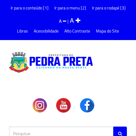
Ir para o conteúdo [1]
Ir para o menu [2]
Ir para o rodapé [3]
A
A
|
Libras
Acessibilidade
Alto Contraste
Mapa do Site