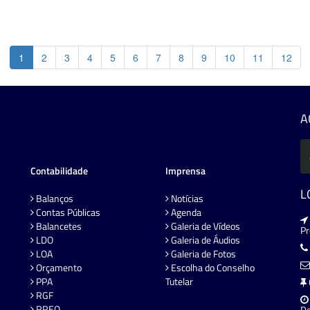
1
2
3
4
5
6
7
8
9
10
11
12
A
Contabilidade
Imprensa
L
Balanços
Notícias
Contas Públicas
Agenda
Balancetes
Galeria de Vídeos
P
LDO
Galeria de Áudios
LOA
Galeria de Fotos
Orçamento
Escolha do Conselho
PPA
Tutelar
RGF
RREO
De