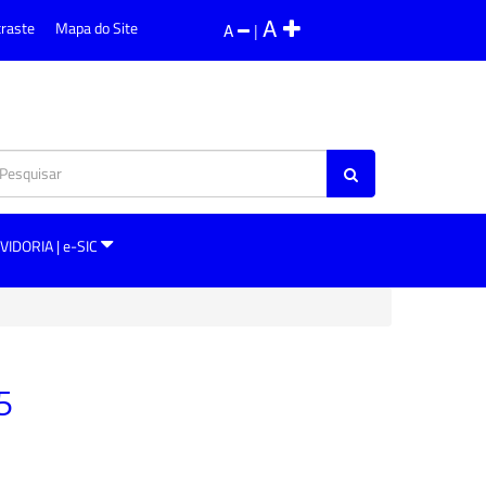
A
traste
Mapa do Site
A
|
VIDORIA | e-SIC
5