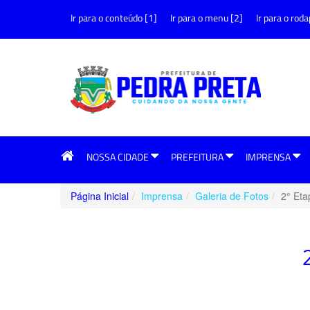
Ir para o conteúdo [1]
Ir para o menu [2]
Ir para o roda
NOSSA CIDADE
PREFEITURA
IMPRENSA
Página Inicial
Imprensa
Galeria de Fotos
2° Et