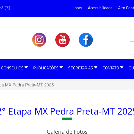
pé [3]
Libras
Acessibilidade
Alto Con
CONSELHOS
PUBLICAÇÕES
SECRETARIAS
CONTATO
OU
apa MX Pedra Preta-MT 2025
2° Etapa MX Pedra Preta-MT 202
Galeria de Fotos