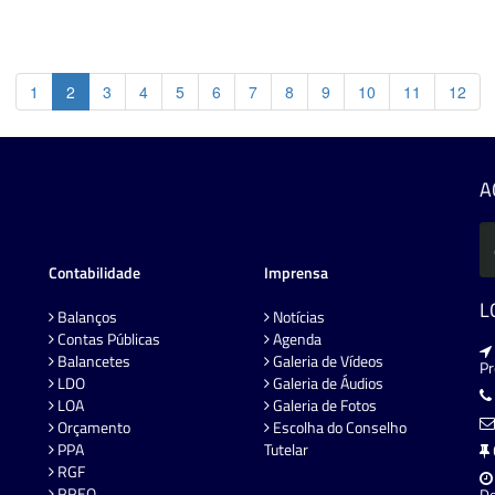
1
2
3
4
5
6
7
8
9
10
11
12
A
Contabilidade
Imprensa
L
Balanços
Notícias
Contas Públicas
Agenda
Balancetes
Galeria de Vídeos
P
LDO
Galeria de Áudios
LOA
Galeria de Fotos
Orçamento
Escolha do Conselho
PPA
Tutelar
RGF
RREO
De