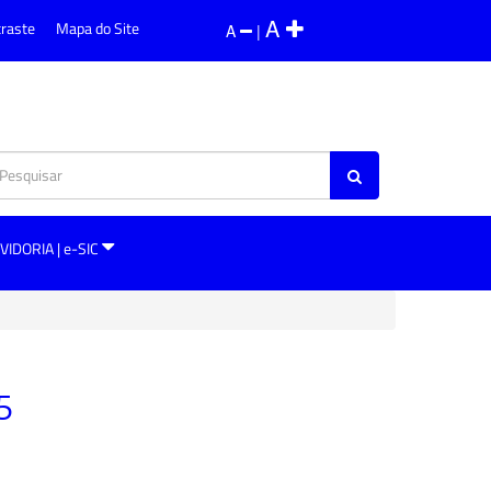
A
traste
Mapa do Site
A
|
VIDORIA | e-SIC
5