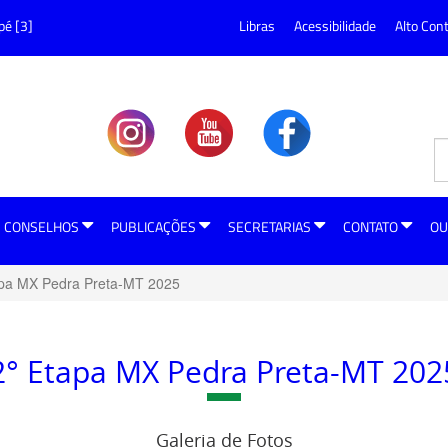
pé [3]
Libras
Acessibilidade
Alto Con
CONSELHOS
PUBLICAÇÕES
SECRETARIAS
CONTATO
OU
apa MX Pedra Preta-MT 2025
2° Etapa MX Pedra Preta-MT 202
Galeria de Fotos