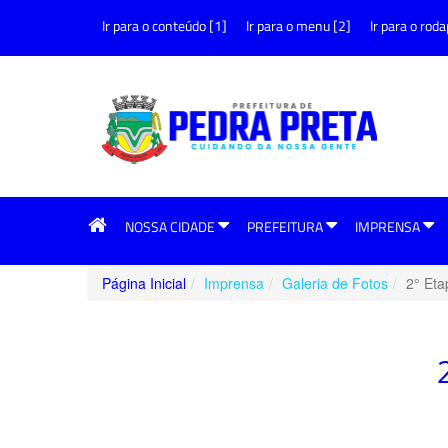
Ir para o conteúdo [1]
Ir para o menu [2]
Ir para o roda
NOSSA CIDADE
PREFEITURA
IMPRENSA
Página Inicial
Imprensa
Galeria de Fotos
2° Et