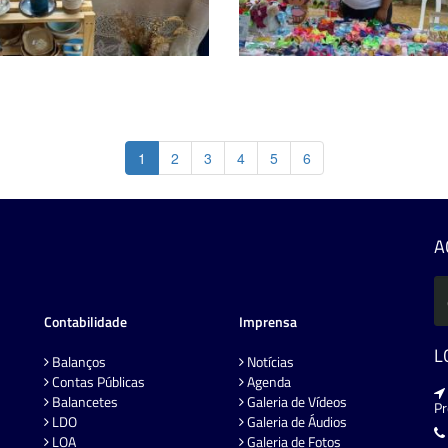
1
2
3
4
5
6
A
Contabilidade
Imprensa
L
Balanços
Notícias
Contas Públicas
Agenda
Balancetes
Galeria de Vídeos
P
LDO
Galeria de Áudios
LOA
Galeria de Fotos