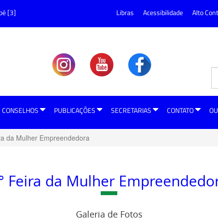
pé [3]
Libras
Acessibilidade
Alto Con
CONSELHOS
PUBLICAÇÕES
SECRETARIAS
CONTATO
OU
ira da Mulher Empreendedora
° Feira da Mulher Empreendedo
Galeria de Fotos