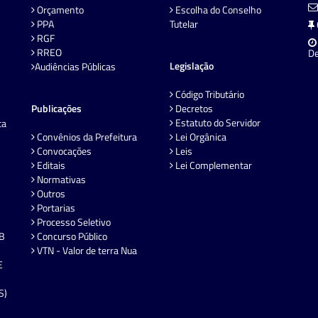
Orçamento
Escolha do Conselho
PPA
Tutelar
RGF
RREO
De
Legislação
Audiências Públicas
Código Tributário
Publicações
Decretos
Estatuto do Servidor
ta
Convênios da Prefeitura
Lei Orgânica
Convocações
Leis
Editais
Lei Complementar
Normativas
Outros
Portarias
Processo Seletivo
EB
Concurso Público
VTN - Valor de terra Nua
E
S)