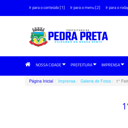
Ir para o conteúdo [1]
Ir para o menu [2]
Ir para o roda
NOSSA CIDADE
PREFEITURA
IMPRENSA
Página Inicial
Imprensa
Galeria de Fotos
1° Fe
1