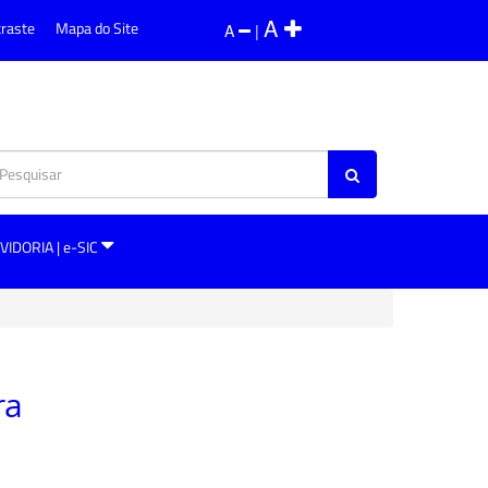
A
traste
Mapa do Site
A
|
VIDORIA | e-SIC
ra