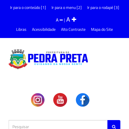
Ir para o conteúdo [1]
Ir para o menu [2]
Ir para o rodapé [3]
A
A
|
Libras
Acessibilidade
Alto Contraste
Mapa do Site