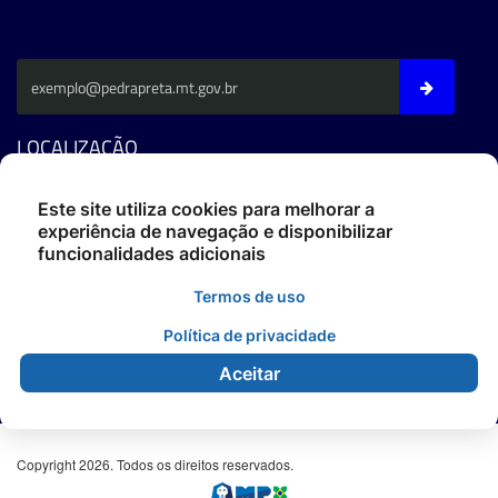
LOCALIZAÇÃO
Av. Fernando C. Da Costa - CEP: 78795-000 - Pedra Preta/MT
Este site utiliza cookies para melhorar a
experiência de navegação e disponibilizar
Fone: (66) 3486-4400
funcionalidades adicionais
ouvidoria@pedrapreta.mt.gov.br
CEP: 78795-000
Termos de uso
Atendimento: Das 12h às 18h,
De Segunda à Sexta.
Política de privacidade
Aceitar
Copyright 2026. Todos os direitos reservados.