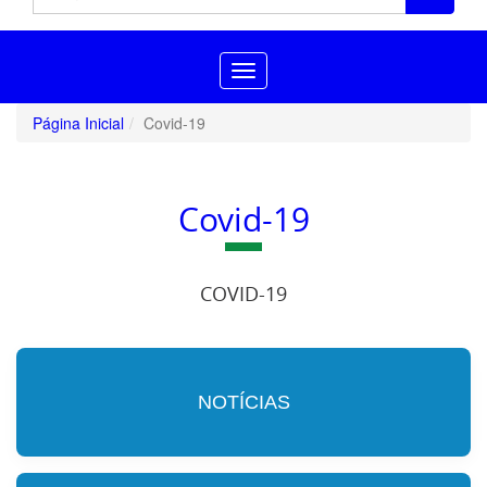
Toggle
navigation
Página Inicial
Covid-19
Covid-19
COVID-19
NOTÍCIAS